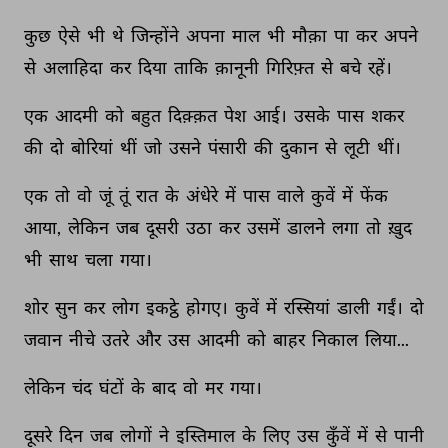
कुछ 
ऐसे 
भी 
थे 
जिन्होंने 
अपना 
माल 
भी 
मौक़ा 
पा 
कर 
अपने 
से 
अलाहिदा 
कर 
दिया 
ताकि 
क़ानूनी 
गिरिफ़्त 
से 
बचे 
रहें। 
एक 
आदमी 
को 
बहुत 
दिक़्क़त 
पेश 
आई। 
उसके 
पास 
शकर 
की 
दो 
बोरियां 
थीं 
जो 
उसने 
पंसारी 
की 
दुकान 
से 
लूटी 
थीं। 
एक 
तो 
वो 
जूं 
तूं 
रात 
के 
अंधेरे 
में 
पास 
वाले 
कुवें 
में 
फेंक 
आया, 
लेकिन 
जब 
दूसरी 
उठा 
कर 
उसमें 
डालने 
लगा 
तो 
ख़ुद 
भी 
साथ 
चला 
गया। 
शोर 
सुन 
कर 
लोग 
इकट्ठे 
होगए। 
कुवें 
में 
रस्सियां 
डाली 
गईं। 
दो 
जवान 
नीचे 
उतरे 
और 
उस 
आदमी 
को 
बाहर 
निकाल 
लिया... 
लेकिन 
चंद 
घंटों 
के 
बाद 
वो 
मर 
गया। 
दूसरे 
दिन 
जब 
लोगों 
ने 
इस्तिमाल 
के 
लिए 
उस 
कुँवें 
में 
से 
पानी 