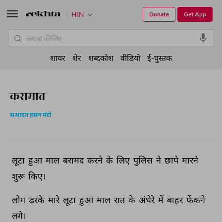
HIN
Donate
Get App
शायर
शेर
शब्दकोश
वीडियो
ई-पुस्तक
करामात
सआदत हसन मंटो
लूटा 
हुआ 
माल 
बरामद 
करने 
के 
लिए 
पुलिस 
ने 
छापे 
मारने 
शुरू 
किए। 
लोग 
डरके 
मारे 
लूटा 
हुआ 
माल 
रात 
के 
अंधेरे 
में 
बाहर 
फेंकने 
लगे। 