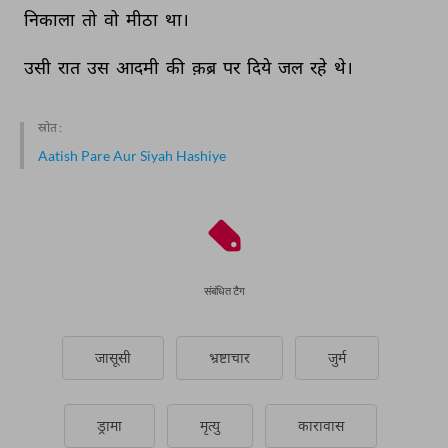
निकाला 
तो 
वो 
मीठा 
था। 
उसी 
रात 
उस 
आदमी 
की 
क़ब्र 
पर 
दिये 
जल 
रहे 
थे। 
स्रोत :
Aatish Pare Aur Siyah Hashiye
संबंधित टैग
जासूसी
भ्रष्टाचार
जुर्म
ड्रामा
मृत्यु
कारावास