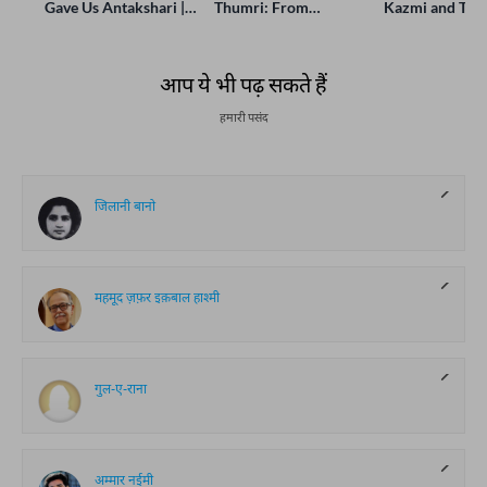
Gave Us Antakshari |
Thumri: From
Kazmi and Top
Bait Bazi Explained
Lucknow’s Courts to
Poets Live at t
Global Stages
e-Rekhta Lond
Mushaira
आप ये भी पढ़ सकते हैं
हमारी पसंद
जिलानी बानो
महमूद ज़फ़र इक़बाल हाश्मी
गुल-ए-राना
अम्मार नईमी