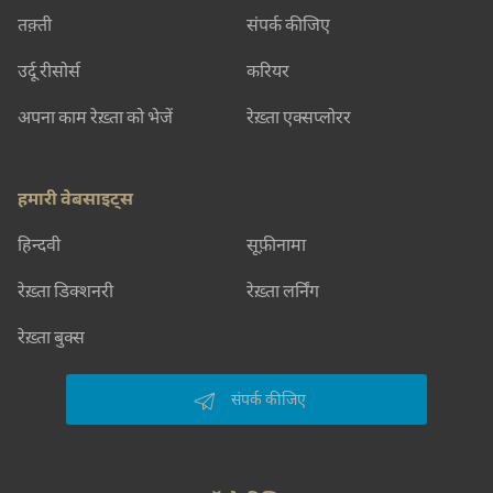
तक़्ती
संपर्क कीजिए
उर्दू रीसोर्स
करियर
अपना काम रेख़्ता को भेजें
रेख़्ता एक्सप्लोरर
हमारी वेबसाइट्स
हिन्दवी
सूफ़ीनामा
रेख़्ता डिक्शनरी
रेख़्ता लर्निंग
रेख़्ता बुक्स
संपर्क कीजिए