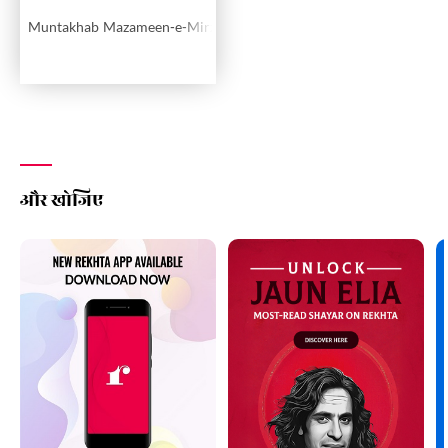
Muntakhab Mazameen-e-Mirza Shakoor Beg
और खोजिए