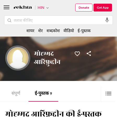
HIN
Donate
Get App
शायर
शेर
शब्दकोश
वीडियो
ई-पुस्तक
मोह्म्मद
आरिफ़ुद्दीन
संपूर्ण
ई-पुस्तक
9
मोह्म्मद आरिफ़ुद्दीन की ई-पुस्तक