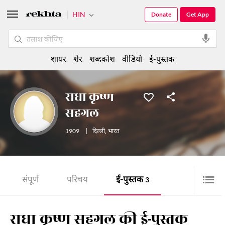
HIN
Donate
Get App
शायर
शेर
शब्दकोश
वीडियो
ई-पुस्तक
राधा कृष्ण
सहगल
1909
|
दिल्ली
,
भारत
संपूर्ण
परिचय
ई-पुस्तक
3
राधा कृष्ण सहगल की ई-पुस्तक