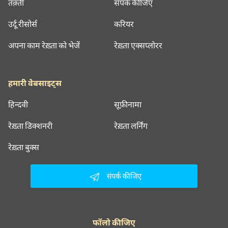
तक़्ती
संपर्क कीजिए
उर्दू रीसोर्स
करियर
अपना काम रेख़्ता को भेजें
रेख़्ता एक्सप्लोरर
हमारी वेबसाइट्स
हिन्दवी
सूफ़ीनामा
रेख़्ता डिक्शनरी
रेख़्ता लर्निंग
रेख़्ता बुक्स
संपर्क कीजिए
फॉलो कीजिए