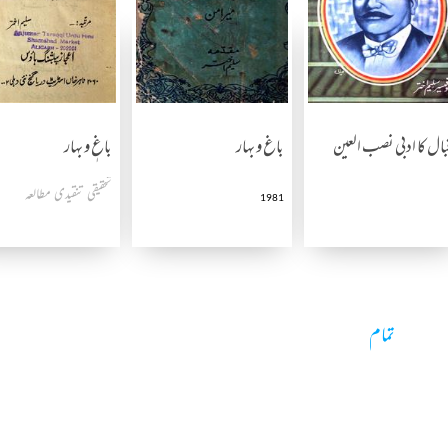
بال کا ادبی نصب العین
باغ و بہار
باغٖ و بہار
تحقیقی تنقیدی مطالعہ
1981
تمام