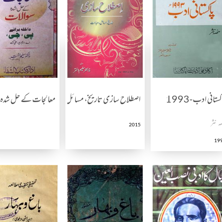
کستانی ادب-1993
اصطلاح سازی تاریخ، مسائل، مباحث
معالجات کے حل شدہ 
ہ نثر
2015
19