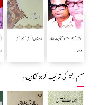
ڈاکٹر سلیم اختر: بحیثیت نقاد
ارمغان ڈاکٹر سلیم اختر
ڈا
95
1999
سلیم اختر کی ترتیب کردہ کتابیں
23