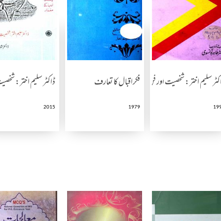
کٹر سلیم اختر: شخصیت اور فن
فکراقبال کا تعارف
ڈاکٹر سلیم اختر: شخصی
2015
1979
19