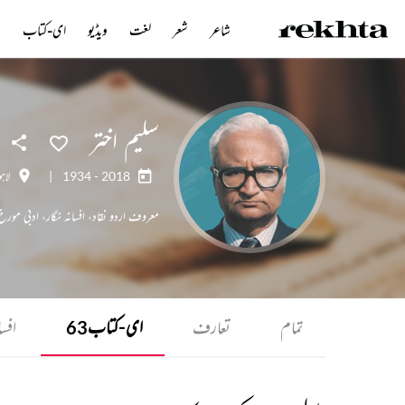
شاعر
شعر
لغت
ویڈیو
ای-کتاب
ن
سلیم اختر
1934 - 2018
|
لاہو
معروف اردو نقاد، افسانہ نگار، ادبی مو
تمام
تعارف
ای-کتاب
افسا
63