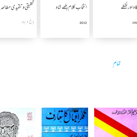
اہ اورنقطے
انتخاب کلام بلھے شاہ
تحقیقی و تنقیدی مطالعہ
باغ و بہار
2012
19
تمام