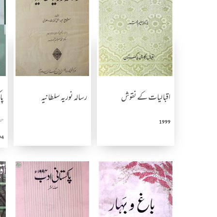
اقبالیات کے نقوش
رسالہ نوریہ سلطانیہ
پا
حص
1999
94