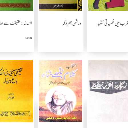
رب میں نفسیاتی تنقید
درشن جھروکہ
افسانہ: حقیقت سے 
1980