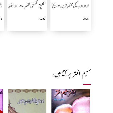
اردوادب کی مختصرترین تاریخ
تخلیق تخلیقی شخصیات اور تنقید
نگ
68
1989
2005
سلیم اختر پر کتابیں
5