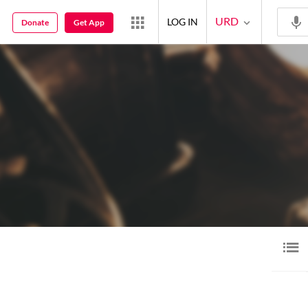
URD
LOG IN
Donate
Get App