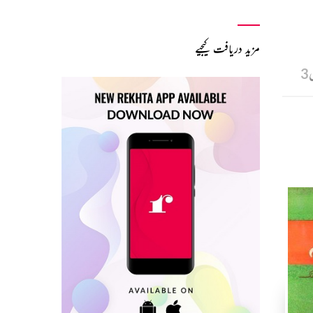
مزید دریافت کیجیے
ں
3