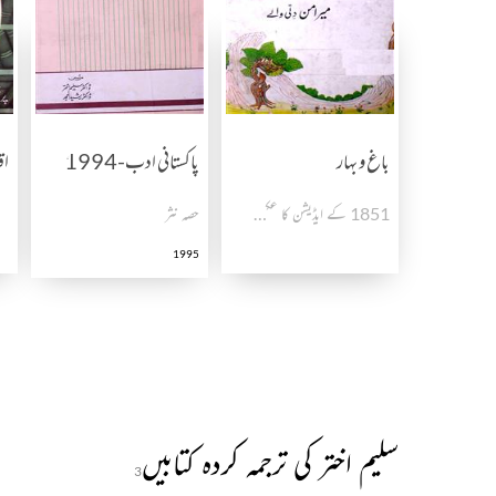
باغ و بہار
پاکستانی ادب-1994
اق
1851 کے ایڈیشن کا عکسی ایڈیشن
حصہ نثر
1995
سلیم اختر کی ترجمہ کردہ کتابیں
3