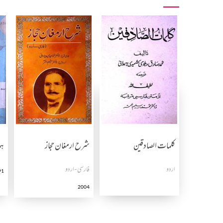
کلمات الصادقین
شرح ارمغان حجاز
ہم
اردو
فارسی-اردو
91
2004