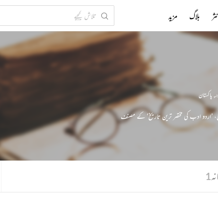
ثر
بلاگ
مزید
ر
,
پاکستان
رخ، ’اردو ادب کی مختصر ترین تاریخ‘ کے مصنف
نہ
1