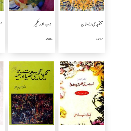
تنقیدی دبستان
ادب اور کلچر
مغ
2001
1997