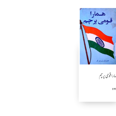
ارا قومی پرچم
19