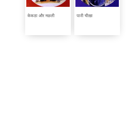
केकडा और मछ्ली
पानी चीख़ा