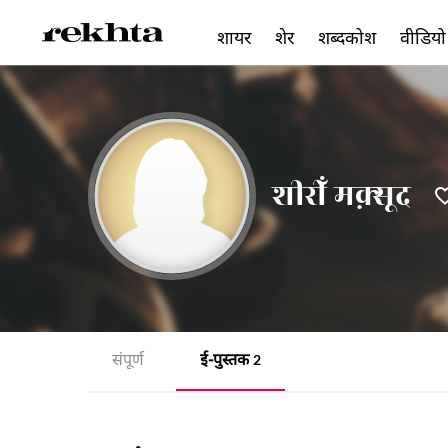
शायर
शेर
शब्दकोश
वीडियो
शीरीँ मक़्सूद
संपूर्ण
ई-पुस्तक
2