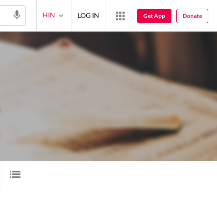
HIN
LOG IN
Get App
Donate