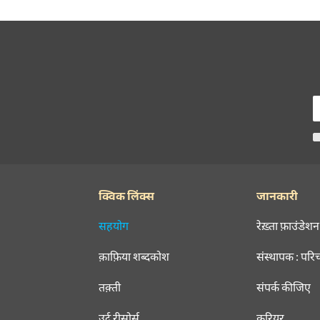
क्विक लिंक्स
जानकारी
सहयोग
रेख़्ता फ़ाउंडेशन
क़ाफ़िया शब्दकोश
संस्थापक : परि
तक़्ती
संपर्क कीजिए
उर्दू रीसोर्स
करियर