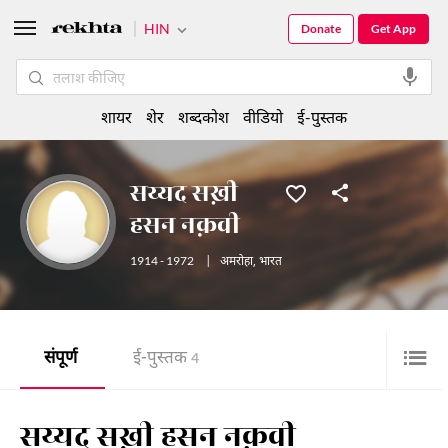
HIN
Donate
Get App
शायर
शेर
शब्दकोश
वीडियो
ई-पुस्तक
सय्यद सख़ी
हसन नक़वी
1914 - 1972
|
अमरोहा
,
भारत
संपूर्ण
ई-पुस्तक
4
सय्यद सख़ी हसन नक़वी