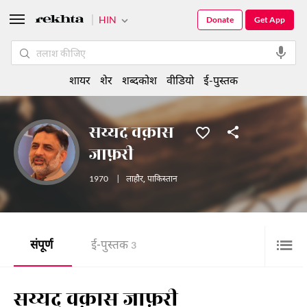
HIN
Donate
Get App
शायर
शेर
शब्दकोश
वीडियो
ई-पुस्तक
सय्यद वक़ास
जाफ़री
1970
|
लाहौर
,
पाकिस्तान
संपूर्ण
ई-पुस्तक
3
सय्यद वक़ास जाफ़री