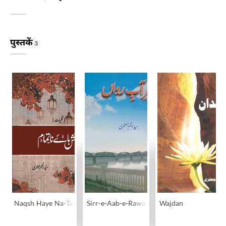
पुस्तकें
3
Naqsh Haye Na-Tamaam
Sirr-e-Aab-e-Rawan
Wajdan