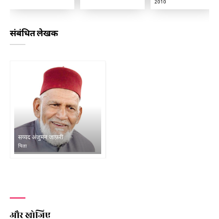
2010
संबंधित लेखक
सय्यद अंजुमन जाफ़री
पिता
और खोजिए