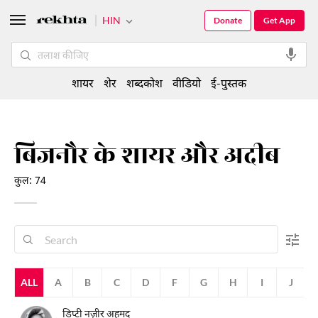
HIN
Donate
Get App
शायर
शेर
शब्दकोश
वीडियो
ई-पुस्तक
बिजनौर के शायर और अदीब
कुल: 74
ALL
A
B
C
D
F
G
H
I
J
डिप्टी नज़ीर अहमद