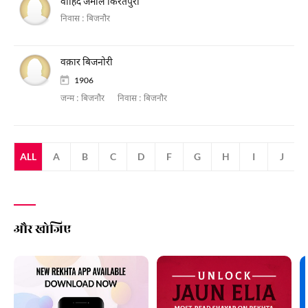
वाहिद जमाल किरतपुरी
निवास :
बिजनौर
वक़ार बिजनोरी
1906
जन्म :
बिजनौर
निवास :
बिजनौर
ALL
A
B
C
D
F
G
H
I
J
और खोजिए