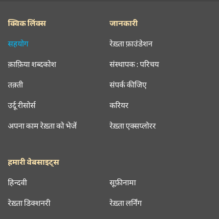
क्विक लिंक्स
जानकारी
सहयोग
रेख़्ता फ़ाउंडेशन
क़ाफ़िया शब्दकोश
संस्थापक : परिचय
तक़्ती
संपर्क कीजिए
उर्दू रीसोर्स
करियर
अपना काम रेख़्ता को भेजें
रेख़्ता एक्सप्लोरर
हमारी वेबसाइट्स
हिन्दवी
सूफ़ीनामा
रेख़्ता डिक्शनरी
रेख़्ता लर्निंग