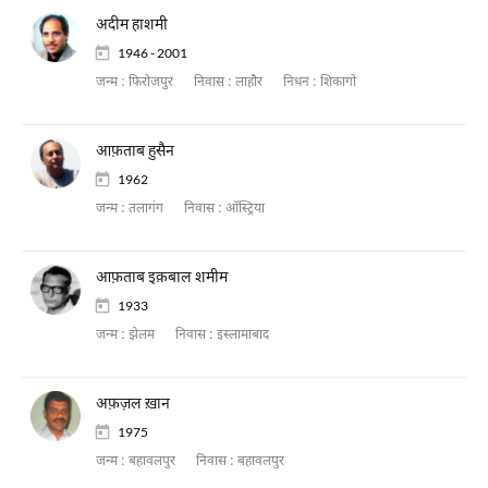
अदीम हाशमी
1946 - 2001
जन्म :
फिरोजपुर
निवास :
लाहौर
निधन :
शिकागो
आफ़ताब हुसैन
1962
जन्म :
तलागंग
निवास :
ऑस्ट्रिया
आफ़ताब इक़बाल शमीम
1933
जन्म :
झेलम
निवास :
इस्लामाबाद
अफ़ज़ल ख़ान
1975
जन्म :
बहावलपुर
निवास :
बहावलपुर