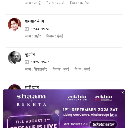
जन्म :
बदायूँ
निवास :
कराची
निधन :
सरगोधा
शमशाद बेगम
1933 - 1976
जन्म :
लाहौर
निवास :
मुंबई
सुदर्शन
1896 - 1967
जन्म :
सियालकोट
निवास :
मुंबई
निधन :
मुंबई
तारी ख़ान
1953
जन्म :
लाहौर
उस्ताद अमानत अली ख़ान