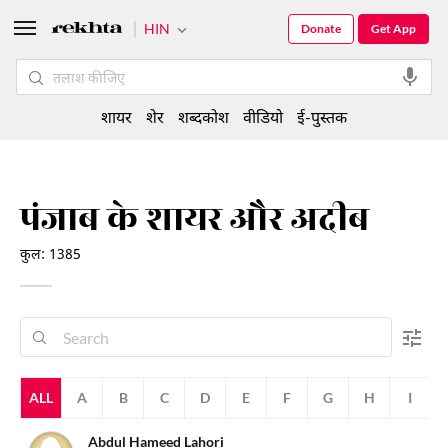
HIN
Donate
Get App
शायर
शेर
शब्दकोश
वीडियो
ई-पुस्तक
पंजाब के शायर और अदीब
कुल: 1385
ALL
A
B
C
D
E
F
G
H
I
Abdul Hameed Lahori