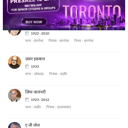
1922 - 1974
जन्म :
होशियारपुर
निवास :
लाहौर
वज़ीर आग़ा
1922 - 2010
जन्म :
सरगोधा
निवास :
सरगोधा
निधन :
सरगोधा
ज़फ़र इक़बाल
1933
जन्म :
ओकाड़ा
निवास :
लाहौर
ज़िया जालंधरी
1923 - 2012
जन्म :
लाहौर
निवास :
इस्लामाबाद
ए जी जोश