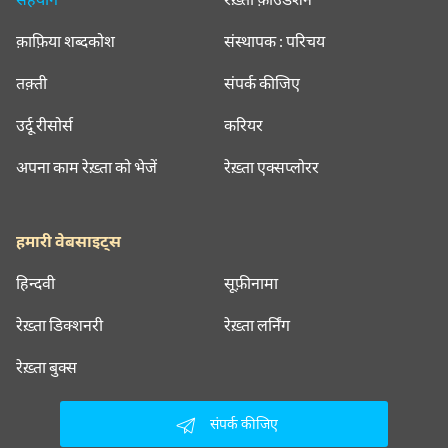
क़ाफ़िया शब्दकोश
संस्थापक : परिचय
तक़्ती
संपर्क कीजिए
उर्दू रीसोर्स
करियर
अपना काम रेख़्ता को भेजें
रेख़्ता एक्सप्लोरर
हमारी वेबसाइट्स
हिन्दवी
सूफ़ीनामा
रेख़्ता डिक्शनरी
रेख़्ता लर्निंग
रेख़्ता बुक्स
संपर्क कीजिए