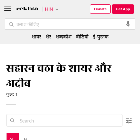
HIN
Donate
Get App
शायर
शेर
शब्दकोश
वीडियो
ई-पुस्तक
सहारन चठा के शायर और
अदीब
कुल: 1
ALL
H