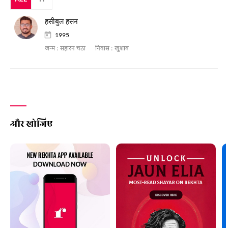
हसीबुल हसन
1995
जन्म :
सहारन चठा
निवास :
खुशाब
और खोजिए