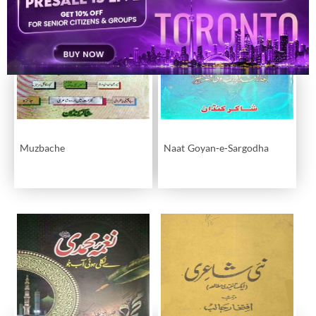
Muzbache
Naat Goyan-e-Sargodha