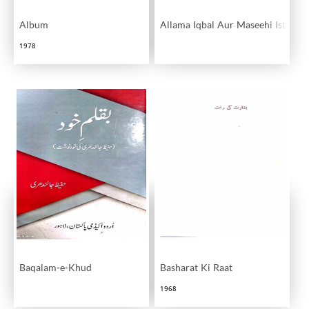
Album
Allama Iqbal Aur Maseehi Istilaha
1978
Baqalam-e-Khud
Basharat Ki Raat
1968