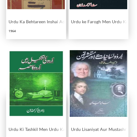
Urdu Ka Behtareen Inshai Adab Rajab Ali Baig Se Daur-e-Hazir Tak
Urdu ke Farogh Men Urdu Ka His
1964
Urdu Ki Tashkil Men Urdu Ka Hissa
Urdu Lisaniyat Aur Mustashriqeen