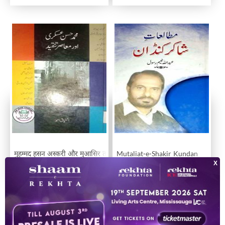
मुहम्मद हसन अस्करी और मुआसिर तनक़ीद
Mutaliat-e-Shakir Kundan