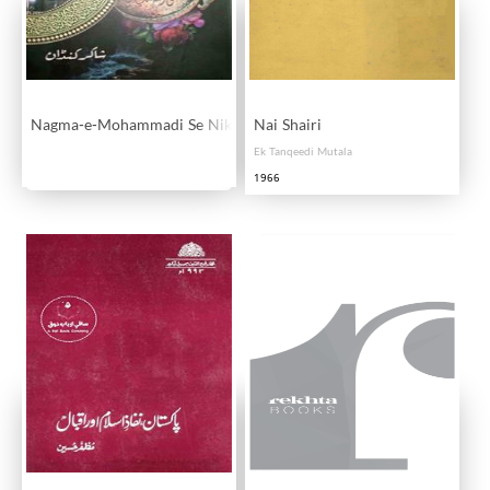
Nagma-e-Mohammadi Se Nikli Hui Aab-e-Joo
Nai Shairi
Ek Tanqeedi Mutala
1966