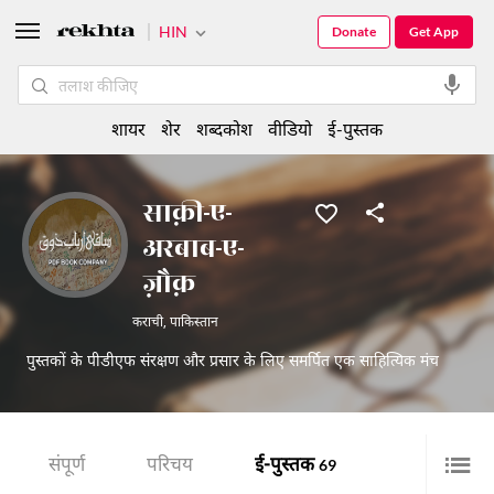
HIN
Donate
Get App
शायर
शेर
शब्दकोश
वीडियो
ई-पुस्तक
साक़ी-ए-
अरबाब-ए-
ज़ौक़
कराची
,
पाकिस्तान
पुस्तकों के पीडीएफ संरक्षण और प्रसार के लिए समर्पित एक साहित्यिक मंच
संपूर्ण
परिचय
ई-पुस्तक
69