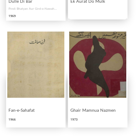
Dulle Di Bar
Ek Aurat Do Mulk
Pindi Bhatyan Aur Gird-o-Nawah Ki Tareekh
1969
Fan-e-Sahafat
Ghair Mamnua Nazmen
1966
1973