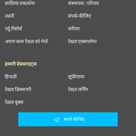
क़ाफ़िया शब्दकोश
संस्थापक : परिचय
तक़्ती
संपर्क कीजिए
उर्दू रीसोर्स
करियर
अपना काम रेख़्ता को भेजें
रेख़्ता एक्सप्लोरर
हमारी वेबसाइट्स
हिन्दवी
सूफ़ीनामा
रेख़्ता डिक्शनरी
रेख़्ता लर्निंग
रेख़्ता बुक्स
संपर्क कीजिए