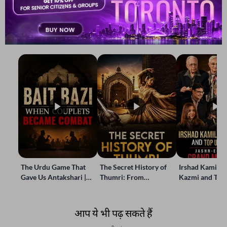
REKHTA RECENT
Watch. Share. Subscribe.
The Urdu Game That
The Secret History of
Irshad Kamil, B
Gave Us Antakshari |
Thumri: From
Kazmi and Top
Bait Bazi Explained
Lucknow’s Courts to
Poets Live at t
Global Stages
e-Rekhta Lond
Mushaira
आप ये भी पढ़ सकते हैं