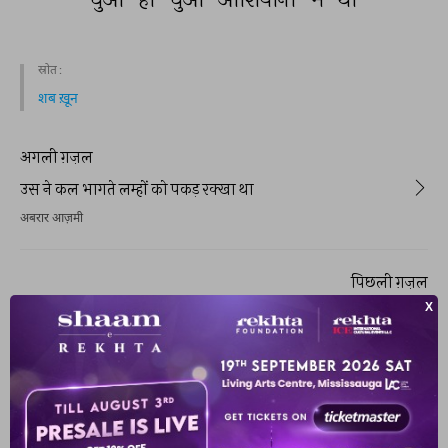
स्रोत :
शब ख़ून
अगली ग़ज़ल
उस ने कल भागते लम्हों को पकड़ रक्खा था
अबरार आज़मी
पिछली ग़ज़ल
तुम्हारी बज़्म में जिस बात का भी चर्चा था
अबरार आज़मी