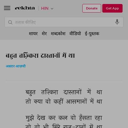
HIN
Donate
Get App
शायर
शेर
शब्दकोश
वीडियो
ई-पुस्तक
बहुत तज़्किरा दास्तानों में था
अबरार आज़मी
बहुत 
तज़्किरा 
दास्तानों 
में 
था 
तो 
क्या 
वो 
कहीं 
आसमानों 
में 
था 
मुझे 
देख 
कर 
कल 
वो 
हँसता 
रहा 
तो 
वो 
भी 
मिरे 
राज़-दानों 
में 
था 