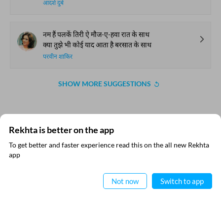
आदर्श दुबे
नम हैं पलकें तिरी ऐ मौज-ए-हवा रात के साथ
क्या तुझे भी कोई याद आता है बरसात के साथ
परवीन शाकिर
SHOW MORE SUGGESTIONS
COMMENT
Rekhta is better on the app
To get better and faster experience read this on the all new Rekhta
SHARE YOUR VIEWS
app
ऐप में पढ़िए
Comment
Not now
Switch to app