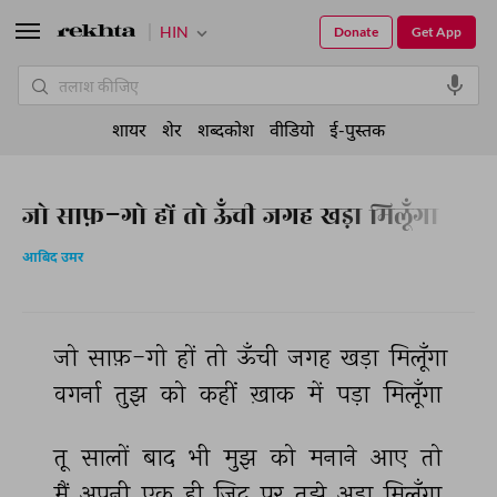
HIN
Donate
Get App
शायर
शेर
शब्दकोश
वीडियो
ई-पुस्तक
जो साफ़-गो हों तो ऊँची जगह खड़ा मिलूँगा
आबिद उमर
जो 
साफ़-गो 
हों 
तो 
ऊँची 
जगह 
खड़ा 
मिलूँगा 
वगर्ना 
तुझ 
को 
कहीं 
ख़ाक 
में 
पड़ा 
मिलूँगा 
तू 
सालों 
बाद 
भी 
मुझ 
को 
मनाने 
आए 
तो 
मैं 
अपनी 
एक 
ही 
ज़िद 
पर 
तुझे 
अड़ा 
मिलूँगा 