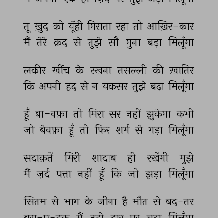
तू 
ख़ुद 
को 
यूँही 
गिराता 
रहा 
तो 
आख़िर-कार 
मैं 
तेरे 
क़द 
से 
तुझे 
सौ 
गुना 
बड़ा 
मिलूँगा 
लकीर 
खींच 
के 
रखना 
तसल्ली 
की 
ख़ातिर 
कि 
अपनी 
हद 
से 
न 
यकसर 
तुझे 
बढ़ा 
मिलूँगा 
हूँ 
बा-वफ़ा 
तो 
मिरा 
सर 
नहीं 
झुकेगा 
कभी 
जो 
बेवफ़ा 
हूँ 
तो 
फिर 
शर्म 
से 
गड़ा 
मिलूँगा 
सदाक़तें 
मिरी 
शादाब 
ही 
रखेंगी 
मुझे 
मैं 
ज़र्द 
पत्ता 
नहीं 
हूँ 
कि 
जो 
झड़ा 
मिलूँगा 
सितम 
से 
भाग 
के 
जीना 
है 
मौत 
से 
बद-तर 
बरा-ए-हक़ 
मैं 
तुझे 
दार 
पर 
चढ़ा 
मिलूँगा 