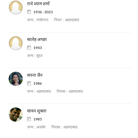
राधे श्याम शर्मा
1936 - 2021
जन्म :
गांधीनगर
निधन :
अहमदाबाद
सालेह अच्छा
1943
जन्म :
सूरत
सपना जैन
1986
जन्म :
अहमदाबाद
निवास :
अहमदाबाद
सावन शुक्ला
1985
जन्म :
अजमेर
निवास :
अहमदाबाद