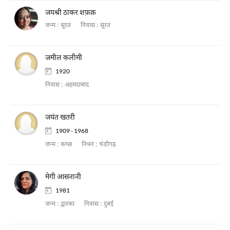
जयश्री ठाकर शफ़क़
जन्म :
सूरत
निवास :
सूरत
जमील कलीमी
1920
निवास :
अहमदाबाद
जयंत खतरी
1909 - 1968
जन्म :
कच्छ
निधन :
चंडीगढ़
मेगी आसनानी
1981
जन्म :
द्वारका
निवास :
दुबई