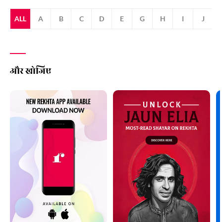
ALL
A
B
C
D
E
G
H
I
J
और खोजिए