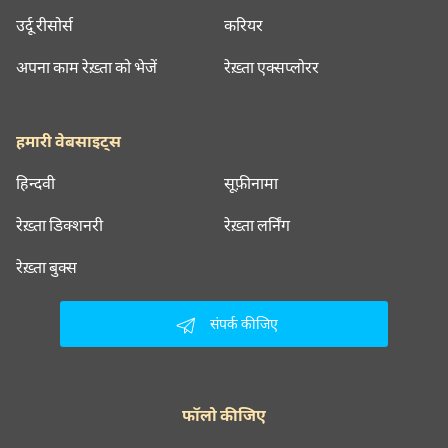
उर्दू रीसोर्स
करियर
अपना काम रेख़्ता को भेजें
रेख़्ता एक्सप्लोरर
हमारी वेबसाइट्स
हिन्दवी
सूफ़ीनामा
रेख़्ता डिक्शनरी
रेख़्ता लर्निंग
रेख़्ता बुक्स
संपर्क कीजिए
फॉलो कीजिए