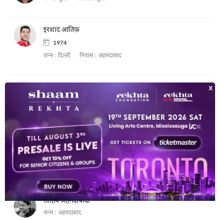
इरशाद आतिफ़
1974
जन्म :
दिल्ली
निवास :
अहमदाबाद
जितेंद्र शर्मा
1980
जन्म :
झुन्झुनू
निवास :
अहमदाबाद
मुख़्तार आशिक़ी जौनपुरी
1929
जन्म :
जौनपुर
निवास :
अहमदाबाद
साहिब अहमदाबादी
जन्म :
अहमदाबाद