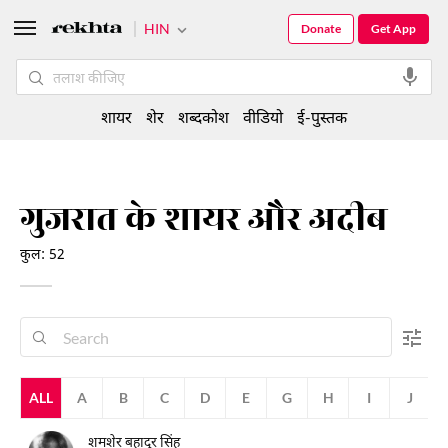
HIN
Donate
Get App
शायर
शेर
शब्दकोश
वीडियो
ई-पुस्तक
गुजरात के शायर और अदीब
कुल: 52
ALL
A
B
C
D
E
G
H
I
J
शमशेर बहादुर सिंह