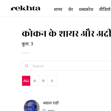
शायर
शेर
शब्दकोश
वीडियो
कोकन के शायर और अद
कुल: 3
ALL
A
R
S
अख़्तर राही
1931