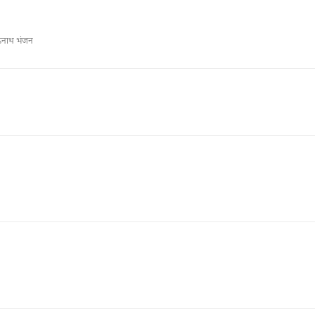
नाथ भंजन