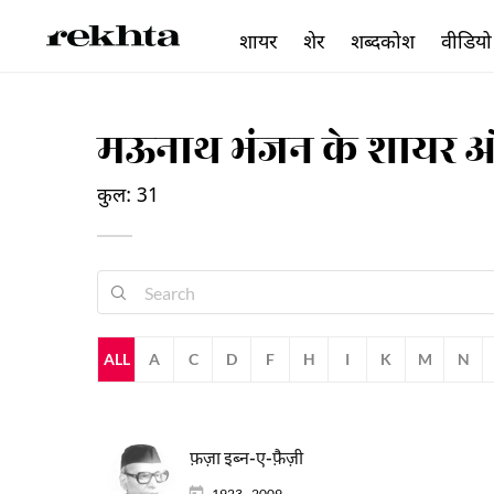
शायर
शेर
शब्दकोश
वीडियो
मऊनाथ भंजन के शायर 
कुल: 31
ALL
A
C
D
F
H
I
K
M
N
फ़ज़ा इब्न-ए-फ़ैज़ी
1923 - 2009