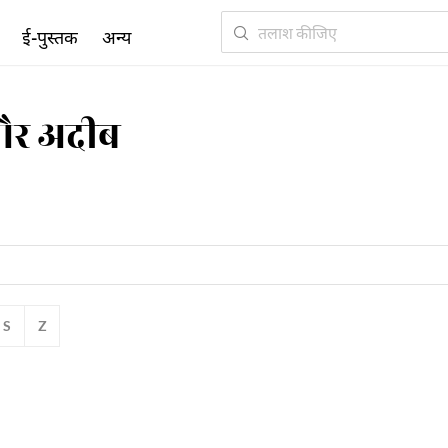
ई-पुस्तक
अन्य
और अदीब
S
Z