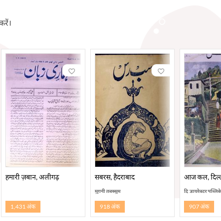
करें।
हमारी ज़बान, अलीगढ़
सबरस, हैदराबाद
आज कल, दिल्
मुग़नी तबस्सुम
दि डायरेक्टर पब्लि
1,431 अंक
918 अंक
907 अंक