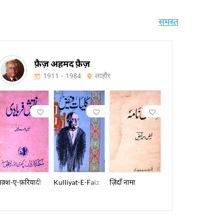
समस्त
फ़ैज़ अहमद फ़ैज़
1911 - 1984
लाहौर
E-Hamidya
नक़्श-ए-फ़रियादी
Kulliyat-E-Faiz
ज़िंदाँ नामा
Lala-E-To