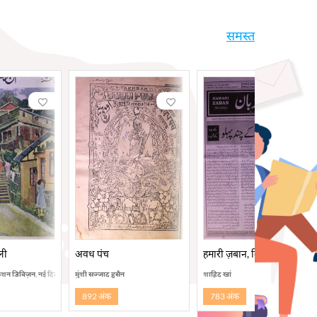
समस्त
ली
अवध पंच
हमारी ज़बान, दिल्ली
केशन डिविज़न, नई दिल्ली
मुंशी सज्जाद हुसैन
शाहिद खां
892 अंक
783 अंक