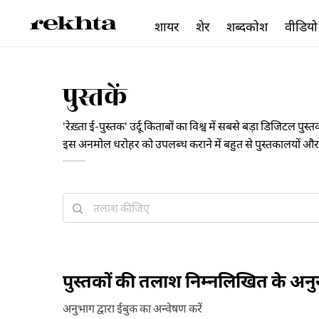
शायर
शेर
शब्दकोश
वीडियो
पुस्तकें
'रेख़्ता ई-पुस्तक' उर्दू किताबों का विश्व में सबसे बड़ा डिजिटल पु
इस अनमोल धरोहर को उपलब्ध कराने में बहुत से पुस्तकालयों और पु
क्लासिक साहित्य का बहुत बड़ा ख़ज़ाना मौजूद है जिसे विषय, काल-
दीजिए।
पुस्तकों की तलाश निम्नलिखित के अन
अनुभाग द्वारा ईबुक का अन्वेषण करें