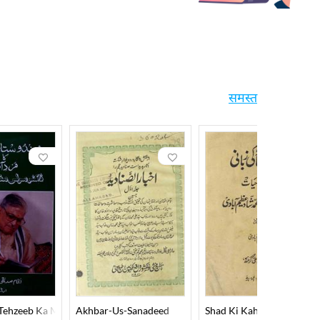
समस्त
 Tehzeeb Ka Mard-E-Aahan Doctor Murli Manohar Joshi
Akhbar-Us-Sanadeed
Shad Ki Kahani Shad Ki Z