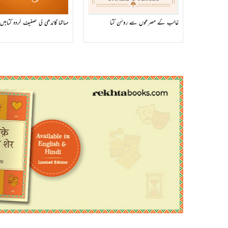
غالب کے مصرعوں سے روشن کتابیں
مہاتما گاندھی کی تصنیف کردہ کتابیں