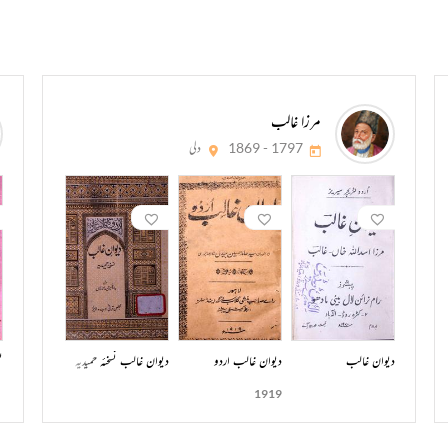
مرزا غالب
1797 - 1869
دلی
دیوان غالب
دیوان غالب اردو
دیوان غالب نسخئہ حمیدیہ
ن
1919