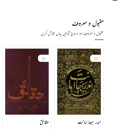
مقبول و معروف
مقبول و معروف اور مروج کتابیں یہاں تلاش کریں
اندر سبھا امانت
حقائق