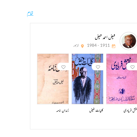
تمام
فیض احمد فیض
1911 - 1984
لاہور
قش فریادی
کلیات فیض
زنداں نامہ
لالہ طور