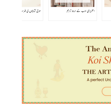
انگریزی ادب کے اردو تراجم
عربی کتابوں کی فہرست