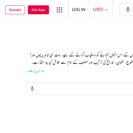
URD
LOG IN
Donate
Get App
'ریختہ ای بکس' دنیا کی سب سے بڑی اردو ڈیجیٹل لائبریری بنانے کا ایک اقدام ہے، جس میں اب تک تقریباً ایک لاکھ کتابیں دستیاب ہو چکی ہیں۔ یہ تعداد مسلسل بڑھ رہی ہے۔ اردو کتابوں کے اس انمول خزانے کو دستیاب کرانے کے لیے، بہت سی لائبریریوں اور
ضوع، عنوان، تاریخ کی ترتیب اور مصنف کے نام سے تلاش کیا جا سکتا ہے۔
...مزید پڑھئے