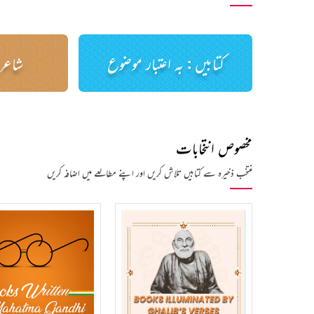
کتابیں : بہ اعتبار موضوع
شاعری
مخصوص انتخابات
منتخب ذخیرہ سے کتابیں تلاش کریں اور اپنے مطالعے میں اضافہ کریں