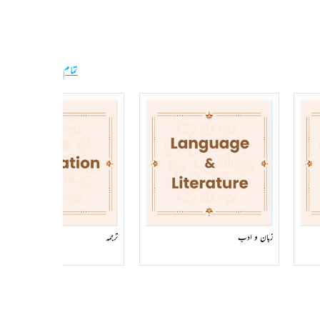
تمام
زبان و ادب
ترجمہ