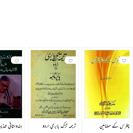
پطرس کے مضامین
ترجمہ تزک بابری اردو
ہندوستانی تہذی