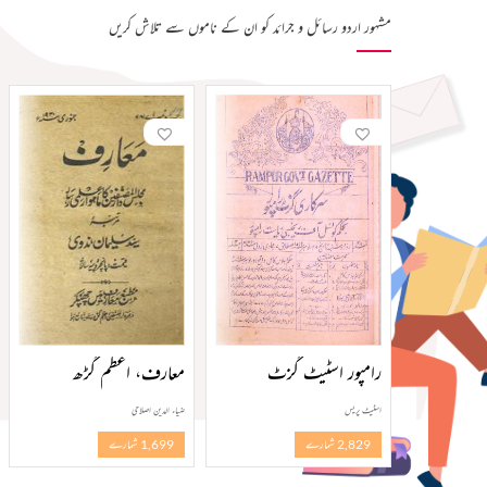
مشہور اردو رسائل و جرائد کو ان کے ناموں سے تلاش کریں
رامپور اسٹیٹ گزٹ
معارف، اعظم گڑھ
اسٹیٹ پریس
ضیاء الدین اصلاحی
2,829 شمارے
1,699 شمارے