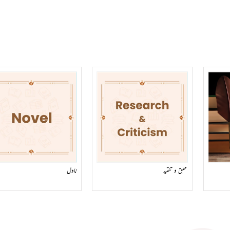
تحقیق و تنقید
ناول