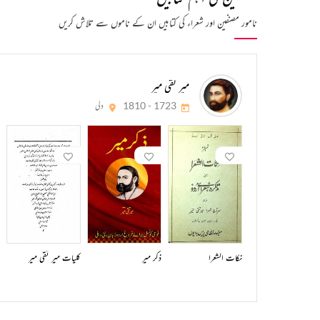
نامور مصنفین اور شعراء کی کتابیں ان کے ناموں سے تلاش کریں
میر تقی میر
1723 - 1810
دلی
نکات الشعرا
ذکر میر
کلیات میر تقی میر