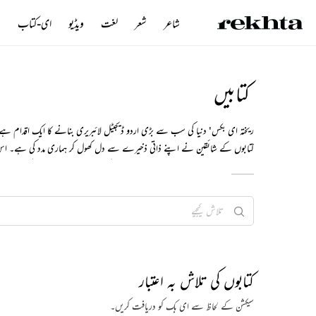
شاعر
شعر
لغت
ویڈیو
ای-کتاب
ن
کتابیں
کتابوں کے شائقین نے اپنے ذاتی ذخیرے سے دل کھول کر ہماری مدد کی ہے۔ اس ڈ
آئیے۔۔۔ ہمارے پلیٹ فارم میں شامل ہوں، کتابیں پڑھیں۔۔۔ اپنے علم اور مطالعہ
کتابوں کی تلاش بہ اعتبار
سیکشن کے لحاظ سے ای بک کو دریافت کریں۔