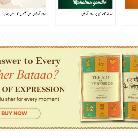
مہاتما گاندھی پر اردو کتابیں
اردو کتابوں میں فلموں کا حسین جہاں