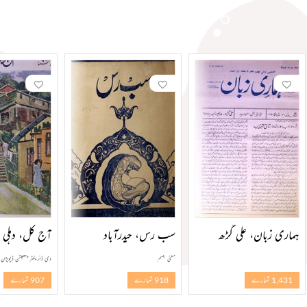
ہماری زبان، علی گڑھ
سب رس، حیدرآباد
آج کل، دہلی
مغنی تبسم
دی ڈائریکٹر پبلکیشن ڈیویژن، 
1,431 شمارے
918 شمارے
907 شمارے