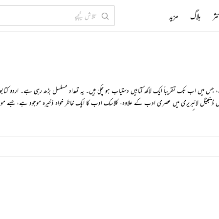
ثر
بلاگ
مزید
یجیٹل لائبریری میں عصری ادب کے علاوہ، کلاسک ادب کا ایک خاطر خواہ ذخیرہ موجود ہے، جسے مو
 میں اضافہ کریں۔