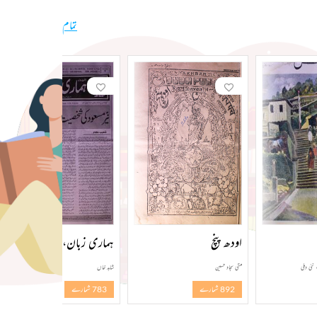
تمام
اودھ پنچ
ہماری زبان، دہلی
نئی دہلی
منشی سجاد حسین
شاہد خاں
892 شمارے
783 شمارے