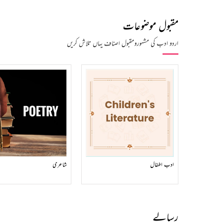
مقبول موضوعات
اردو ادب کی مشہورومقبول اصناف یہاں تلاش کریں
ادب اطفال
شاعری
رسالے