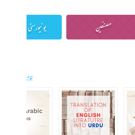
مصنفین
یونیورسٹی اردو نصاب
تمام