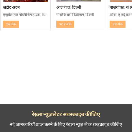
जदीद अदब
आज कल, दिल्ली
बाज़याफ़्त, कश्
एजुकेशनल पब्लिशिंग हाउस, दिल्ली
पब्लिकेशंस डिवीज़न, दिल्ली
शोबा-ए-उर्दू कश्
16 अंक
909 अंक
29 अंक
रेख़्ता न्यूज़लेटर सबस्क्राइब कीजिए
नई जानकारियाँ प्राप्त करने के लिए रेख़्ता न्यूज़ लेटर सब्स्क्राइब कीजिए