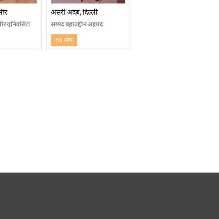
मीर
असरी अदब, दिल्ली
मीर यूनिवर्सिटी
सय्यद बहाउद्दीन अहमद
51 अंक