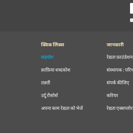
क्विक लिंक्स
जानकारी
सहयोग
रेख़्ता फ़ाउंडेशन
क़ाफ़िया शब्दकोश
संस्थापक : परि
तक़्ती
संपर्क कीजिए
उर्दू रीसोर्स
करियर
अपना काम रेख़्ता को भेजें
रेख़्ता एक्सप्लो