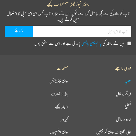
ریختہ نیوز لیٹر سبسکرائب کیجیے
آپ کو باقاعدگی سے کچھ حاصل کرنا ہے لیکن اس کے علاوہ آپ کسی بھی ای میل کا استعمال
نہیں کرتے ہیں۔
میں نے ریختہ کی
پرائیویسی پالیسی
پڑھ لی ہے اور اس سے متفق ہوں
فوری رابطے
معلومات
عطیہ
ریختہ فاؤنڈیشن
فرہنگ قافیہ
بانی : تعارف
تقطیع
رابطہ کیجیے
اردو وسائل
کیریئر
اپنی تخلیقات ریختہ کو بھیجیں
ریختہ ایکسپلورر