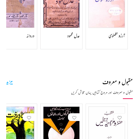
رونا ہے کچھ ہنسی نہیں ہے
اور یہ فرمائش کی کہ اس طرح آسان زبان میں اشعار کہا کریں۔ آرزوؔ کے ذہن پر اس فرمائش نے مہمیز کا
کام کیا اور یہ تجویز بہت پسند آئی اور پھر اس راہ پر انہوں نے اپنا قدم رکھا تو لکھنؤ میں دھوم مچا دی۔
آرزو لکھنوی
عدل محمود
دردانہ
یوں بھی ان کی شاعری میں جذبات، احساسات اور تغزل پہلے ہی سے موجود تھا، اب یہ نکھر کر سامنے
آگیا۔ مثال کے طور پر جدائی اور محبوب سے رخصت کے مناظر یوں تو کئی شعراء کے اشعار میں موجود ہیں
اور لیکن آرزوؔ نے جو منظر کشی کی ہے وہ دو چاہنے والوں کی مجبوریوں اور شدت جذبات کا بھر پور احساس
دلاتی ہیں اور پورا سماں نظروں میں گھوم جاتا ہے۔ شعر یہ ہے
ان کا چھٹنا روح و تن کی کشمکش ہے آرزوؔ
مقبول و معروف
مزید
پھر گلے میں ڈال دیں بانہیں جدا ہونے کے بعد
مقبول و معروف اور مروج کتابیں یہاں تلاش کریں
آرزوؔ کی غزلوں میں درد، رنج و الم کے ساتھ ایک پرکیف اور لطیف جذبۂ محبت کا احساس موجود ہے۔
اندھیرے گھر میں کبھی چاندنی نہیں آتی
ہنسی کی بات پہ بھی اب ہنسی نہیں آتی
آرزوؔ کے کلام میں نہایت مہذب معاملہ بندی اور چھیڑ چھاڑ نے اشعار کو دلکش تو بنایا ہی ہے لیکن ان