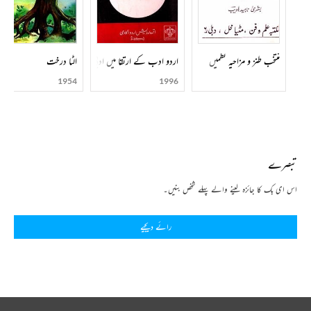
کی زبان کی شیرینی اور صفائی، محاورات اور ضرب الامثال کا باموقع استعمال شعر کے حسن کو اور بھی بڑھا
دیتا ہے۔
منتخب طنز و مزاحیہ نظمیں
الٹا درخت
اردو ادب کے ارتقا میں ادبی تحریکوں اور رجحانوں کا حصہ
1954
1996
تبصرے
اس ای بک کا جائزہ لینے والے پہلے شخص بنیں۔
رائے دیجیے