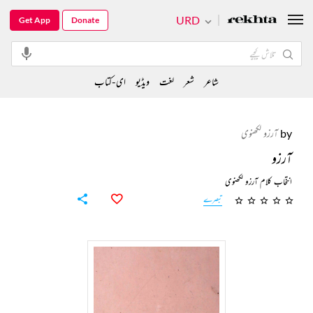
URD
Get App
Donate
شاعر
شعر
لغت
ویڈیو
ای-کتاب
by
آرزو لکھنوی
آرزو
انتخاب کلام آرزو لکھنوی
تبصرے