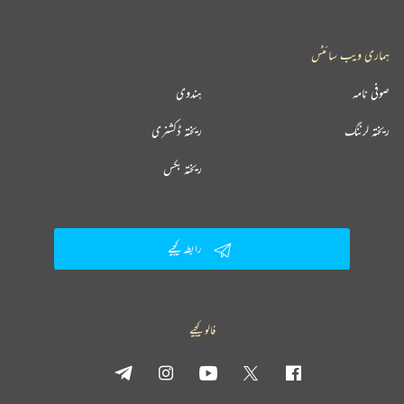
ہماری ویب سائٹس
صوفی نامہ
ہندوی
ریختہ لرننگ
ریختہ ڈکشنری
ریختہ بکس
رابطہ کیجیے
فالو کیجیے