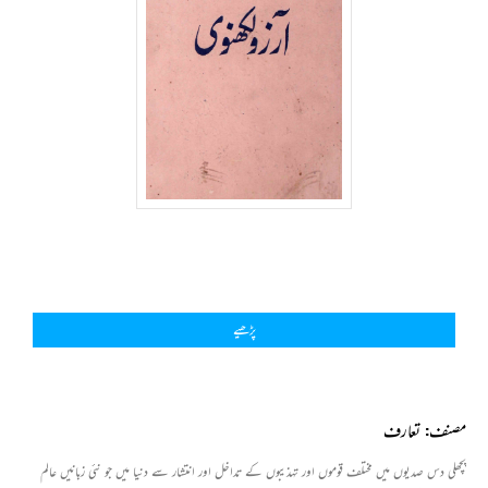
پڑھیے
مصنف: تعارف
پچھلی دس صدیوں میں مختلف قوموں اور تہذیبوں کے تداخل اور انتشار سے دنیا میں جو نئی زبانیں عالم