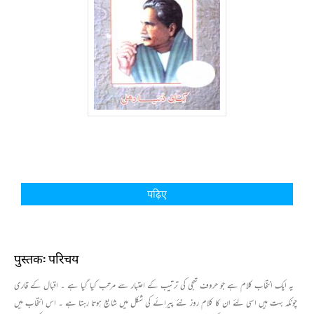
पढ़िए
पुस्तक: परिचय
یہ ایک انتخاب کلام ہے جو حروف تہجی کی ترتیب کے اعتبار سے مرتب کیا گیا ہے ۔ اقبال کے قاری
چونکہ بہت ہیں اسی لئے ان کا کلام روز نئے پیرائے کی شکل میں شایع ہوتا رہتا ہے ۔ اس انتخاب میں