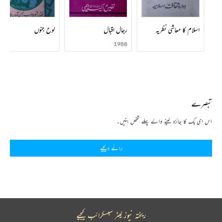
لکھنؤ میں انجمن ترقی پسند مصنفین کا صدرچنا گیا۔ پریم چند کی زندگی کے آخری ایّام تنگدستی اورمسلسل
علالت کے سبب بہت تکلیف سے گزرے۔ 8 اکتوبر 1936 کو ان کا انتقال ہو گیا۔
اسلام کا معاشی نظریہ
رجال اقبال
لوح جنوں
پریم چند کا اپنی پہلی بیوی سے نباہ نہیں ہوسکا تھا اور وہ الگ ہو کر اپنے میکہ چلی گئی تھیں ان کے الگ
1988
ہوجانے کے بعد پریم چند نے گھر والوں کی مرضی اور رواج کے خلاف اک نو عمر بیوہ شیو رانی دیوی
سے شادی کر لی تھی۔ ان سے ان کے ایک بیٹی کملا اور دو بیٹے شری پت رائے اور امرت رائے پیدا
ہوئے۔
تبصرے
پریم چند کی پہلی تخلیق اک مزاحیہ ڈرامہ تھا جو انھوں نے 14 سال کی عمر میں اپنے بد اطوار ماموں کا خاکہ
اڑاتے ہوئے لکھا تھا۔ اگلے سال انھوں نے اک اور ڈرامہ ’’ہونہار بروا کے چکنے چکنے پات‘‘ لکھا۔ یہ
اس ای بک کا جائزہ لینے والے پہلے شخص بنیں۔
دونوں ڈرامے طبع نہیں ہوئے۔ ان کی ادبی زندگی کا باقاعدہ آغاز پانچ چھہ برس بعد ایک مختصر ناول ’’اسرار
معابد‘‘ سے ہوا جو 1903 اور 1904 کے دوران بنارس کے ہفت روزہ ’’آوازۂ حق‘‘ میں قسط وار
رائے دیجیے
شائع ہوا۔ لیکن پریم چند کے ایک دوست منشی بیتاب بریلوی کا دعوی ہے کہ ان کا پہلا ناول ’’پرتاپ
چندر‘‘ تھا جو 1901ء میں لکھا گیا لیکن شائع نہیں ہوسکا اور بعد میں ’’جلوۂ ایثار‘‘ کی شکل میں سامنے آیا
(بحوالہ زمانہ پریم چند نمبر ص 54) ان کا تیسرا ناول ’’کرشنا‘‘ 1904 کے آخر میں شائع ہوا اور اب
نایاب ہے۔ چوتھا ناول ’’ہم خرما و ہم ثواب‘‘ (ہندی میں پریما) تھا جو 1906ء میں چھپا۔ 1912ء
میں ’’جلوۂ ایثار‘‘ (ہندی میں وردان) طبع ہوا۔ 1916ء میں انھوں نے اپنا ضخیم ناول ’’بازار حسن‘‘
ریختہ نیوز لیٹر سبسکرائب کیجیے
مکمل کیا جسے کوئی ناشر نہیں مل سکا اور ہندی میں ’’سیوا سدن‘‘ کے نام سے شائع ہوکر مقبول ہوا۔