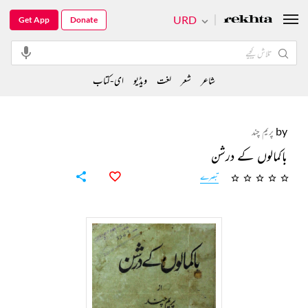
URD
Get App
Donate
شاعر
شعر
لغت
ویڈیو
ای-کتاب
by
پریم چند
باکمالوں کے درشن
تبصرے