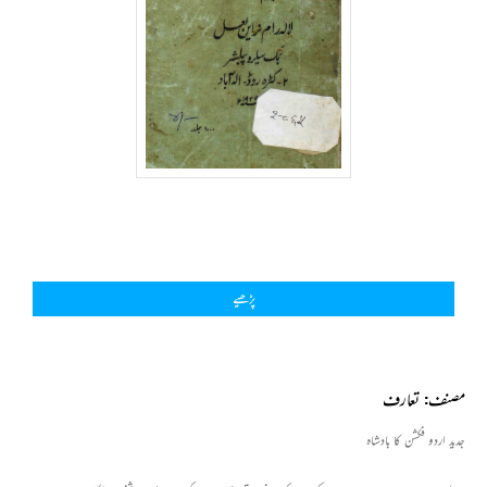
پڑھیے
مصنف: تعارف
جدید اردو فکشن کا بادشاہ