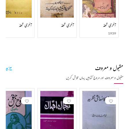
1904ء میں الہ آباد ٹریننگ اسکول سے تدریس کی سند حاصل کی اور 1905ء میں ان کا تقرر کانپور
کے سرکاری اسکول میں ہو گیا۔ یہیں ان کی ملاقات رسالہ ’’زمانہ‘‘ کے اڈیٹر منشی دیا نرائن نگم سے
ہوئی۔ یہی رسالہ ادب میں ان کے لئے لانچنگ پیڈ بنا۔ 1908ء میں پریم چند سب انسپکٹر مدارس کی
آخری تحفہ
آخری تحفہ
آخری تحفہ
حیثیت سے مہوبہ(ضلع ہمیر پور) چلے گئے۔ 1914ء میں وہ بطور ماسٹر نارمل اسکول بستی بھیجے گئے اور
1918ء میں تبدیل ہو کر گورکھپور آ گئے۔ اگلے سال انھوں نے انگریزی، ادب، فارسی اور تاریخ کے
1939
مضامین کے ساتھ بی۔ اے کیا۔ 1920ء میں، جب تحریک عدم تعاون شباب پر تھی اور جلیانوالہ باغ کا
واقعہ گزرے تھوڑا ہی عرصہ ہوا تھا، گاندھی جی گورکھپور آئے۔ ان کی ایک تقریر کا پریم چند نے یہ اثر لیا
کہ اپنی بیس سال کی ملازمت سے استعفیٰ دے دیا اور ایک بار پھر معاشی بدحالی کا شکار ہو گئے۔
1922ء میں انھوں نے چرخوں کی دکان کھولی جو نہیں چلی تو کانپور میں اک پرائویٹ اسکول میں نوکری
مقبول و معروف
مزید
کر لی۔ یہاں بھی نہیں ٹک سکے۔ تب انھوں نے بنارس میں سرسوتی پریس لگایا جس میں گھاٹا ہوا اور بند
کرنا پڑا۔ 1925ء اور 1829ء میں دو بار انھوں نے لکھنؤ کے نول کشور پریس میں ملازمت کی، درسی
مقبول و معروف اور مروج کتابیں یہاں تلاش کریں
کتابیں لکھیں اور اک ہندی رسالہ ’’مادھوری‘‘ کی ادارت کی۔ 1929ء میں انھوں نے ہندی/اردو رسالہ
’’ہنس‘‘ نکالا۔ حکومت نے کئی بار اس کی ضمانت ضبط کی لیکن وہ اسے کسی طرح نکالتے رہے۔
1934ء میں وہ اک فلم کمپنی کے بلاوے پر بمبئی آئے اور اک فلم ’’مزدور‘‘ کی کہانی لکھی لیکن بااثر
لوگوں نے بمبئی میں اس کی نمائش پر پابندی لگوا دی۔ یہ فلم دہلی اور لاہور میں ریلیز ہوئی لیکن بعد میں
وہاں بھی پابندی لگ گئی کیونکہ فلم سے صنعتوں میں بے چینی کا خدشہ تھا۔ اس فلم میں انھوں نے خود
بھی مزدوروں کے لیڈر کا رول ادا کیا تھا۔ بمبئی میں انھیں فلموں میں اور بھی تحریری کام مل سکتا تھا
لیکن انھیں فلمی دنیا کے طور طریقے پسند نہیں آئے اور وہ بنارس لوٹ گئے۔ 1936ء میں پریم چند کو