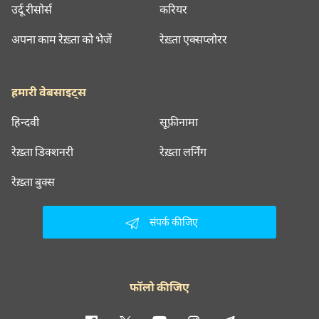
उर्दू रीसोर्स
करियर
अपना काम रेख़्ता को भेजें
रेख़्ता एक्सप्लोरर
हमारी वेबसाइट्स
हिन्दवी
सूफ़ीनामा
रेख़्ता डिक्शनरी
रेख़्ता लर्निंग
रेख़्ता बुक्स
संपर्क कीजिए
फॉलो कीजिए