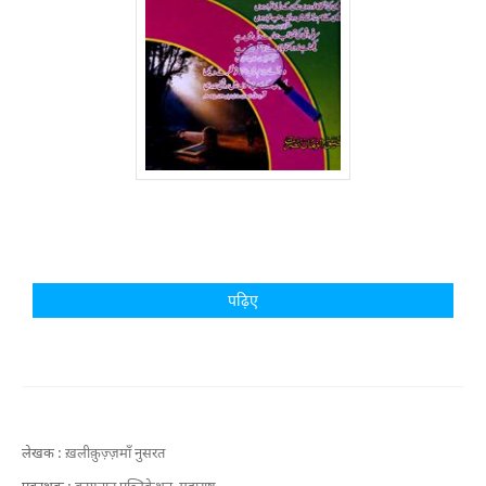
पढ़िए
लेखक :
ख़लीक़ुज़्ज़माँ नुसरत