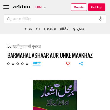
HIN
Donate
Get App
शायर
शेर
शब्दकोश
वीडियो
ई-पुस्तक
by
ख़लीक़ुज़्ज़माँ नुसरत
BARMAHAL ASHAAR AUR UNKE MAAKHAZ
समीक्षा