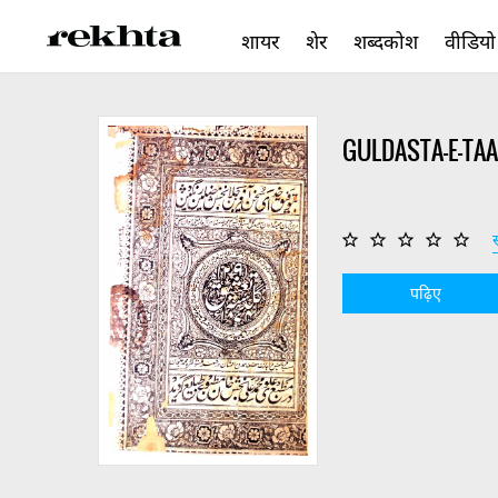
शायर
शेर
शब्दकोश
वीडियो
GULDASTA-E-T
स
पढ़िए