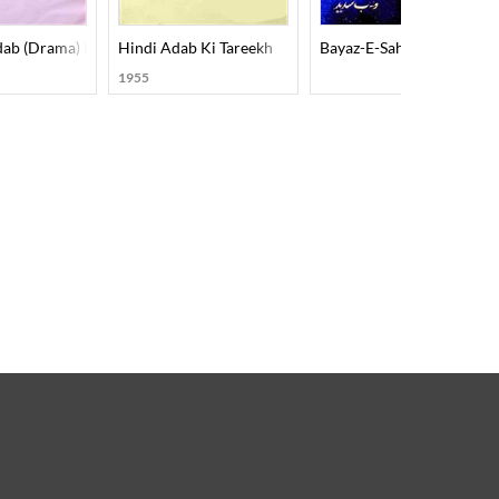
dab (Drama) Part-002
Hindi Adab Ki Tareekh
Bayaz-E-Sahar
1955