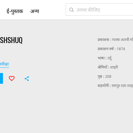
ई-पुस्तक
अन्य
AASHSHUQ
प्रकाशक :
मतबा अलवी मो
प्रकाशन वर्ष :
1874
भाषा :
उर्दू
मीक्षा
श्रेणियाँ :
शाइरी
पृष्ठ :
208
सहयोगी :
रामपुर रज़ा लाइब्