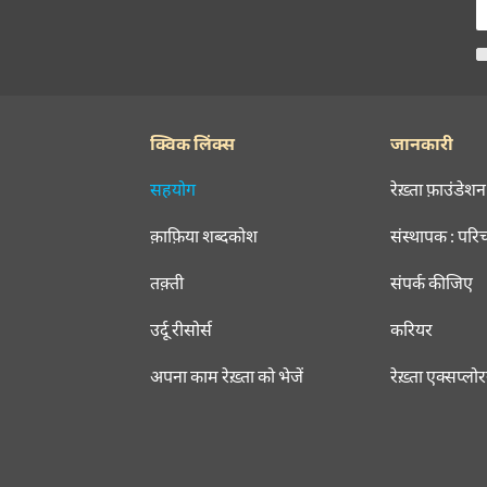
क्विक लिंक्स
जानकारी
सहयोग
रेख़्ता फ़ाउंडेशन
क़ाफ़िया शब्दकोश
संस्थापक : परि
तक़्ती
संपर्क कीजिए
उर्दू रीसोर्स
करियर
अपना काम रेख़्ता को भेजें
रेख़्ता एक्सप्लो