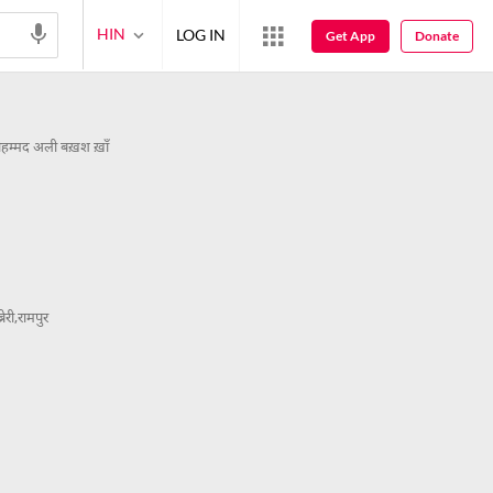
HIN
LOG IN
Get App
Donate
हम्मद अली बख़श ख़ाँ
रेरी,रामपुर