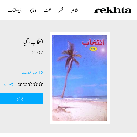
شاعر
شعر
لغت
ویڈیو
ای-کتاب
ن
انتخاب، گیا
2007
12 مزید شمارے
تبصرے
پڑھیے