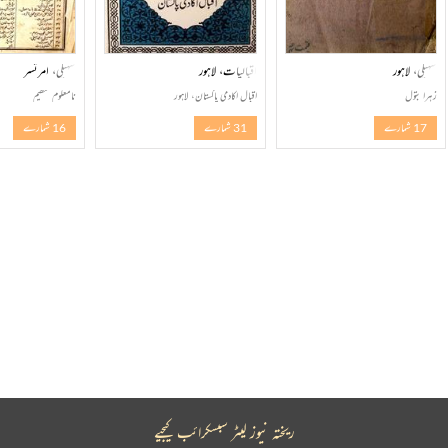
سہیلی، لاہور
اقبالیات، لاہور
سہیلی، امرتسر
زہرا بتول
اقبال اکادمی پاکستان، لاہور
نامعلوم تنظیم
17 شمارے
31 شمارے
16 شمارے
ریختہ نیوز لیٹر سبسکرائب کیجیے