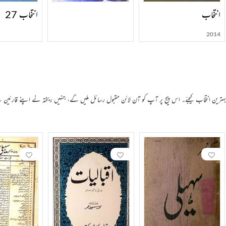
انتخاب
انتخاب 27
2014
 بہترین انتخاب کیجئے۔ اس پیج پر آپ کو آن لائن مقبول رسائل ملیں گے، جنہیں ریختہ نے اپنے قارئین 