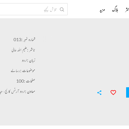
ثر
بلاگ
مزید
شمارہ نمبر :
013
ناشر :
علیم اللہ حالی
زبان :
اردو
موضوعات :
رسالے
صفحات :
100
معاون :
اردو آرٹس کالج، حیدر