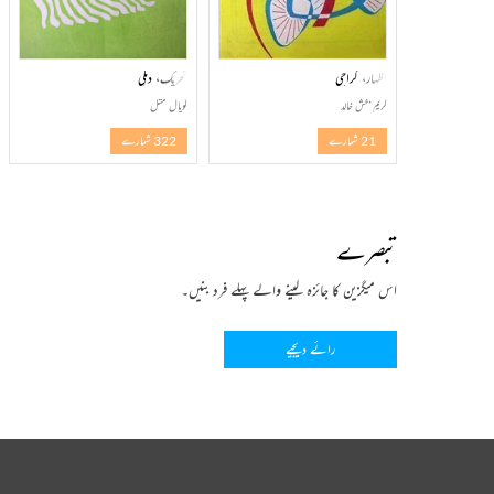
اظہار، کراچی
تحریک، دہلی
کریم بخش خالد
گوپال متل
21 شمارے
322 شمارے
تبصرے
اس میگزین کا جائزہ لینے والے پہلے فرد بنیں۔
رائے دیجیے