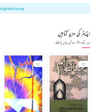
ali@rekhta.org
ایڈیٹر کی مزید کتابیں
مدیر کے دیگر رسائل یہاں پڑھئے۔