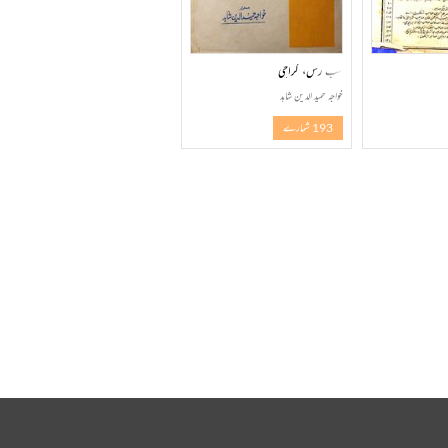
سب رس، کراچی
خواجہ حمید الدین شاہد
193 شمارے