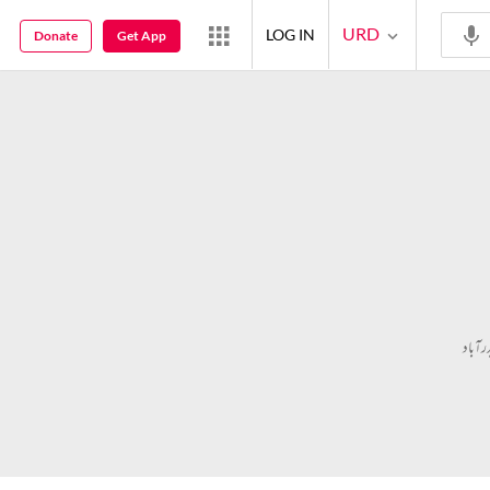
URD
LOG IN
Donate
Get App
آباد