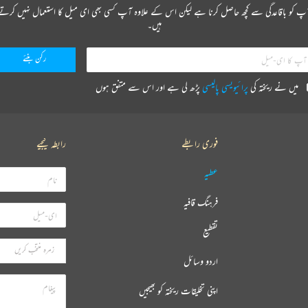
پ کو باقاعدگی سے کچھ حاصل کرنا ہے لیکن اس کے علاوہ آپ کسی بھی ای میل کا استعمال نہیں کرتے
ہیں۔
میں نے ریختہ کی
پرائیویسی پالیسی
پڑھ لی ہے اور اس سے متفق ہوں
فوری رابطے
رابطہ کیجیے
عطیہ
فرہنگ قافیہ
تقطیع
اردو وسائل
اپنی تخلیقات ریختہ کو بھیجیں