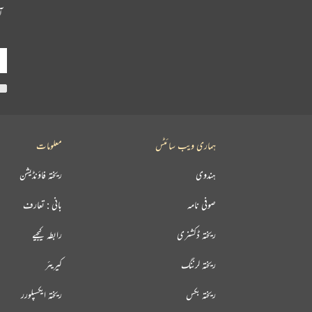
آ
ہماری ویب سائٹس
معلومات
ہندوی
ریختہ فاؤنڈیشن
صوفی نامہ
بانی : تعارف
ریختہ ڈکشنری
رابطہ کیجیے
ریختہ لرننگ
کیریئر
ریختہ بکس
ریختہ ایکسپلورر