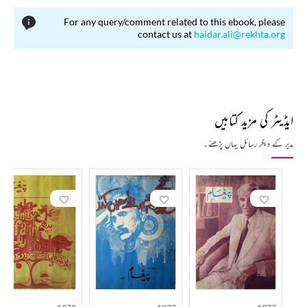
For any query/comment related to this ebook, please
contact us at
haidar.ali@rekhta.org
ایڈیٹر کی مزید کتابیں
مدیر کے دیگر رسائل یہاں پڑھئے۔