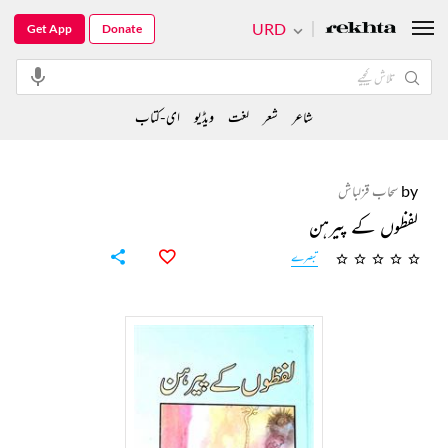
URD
Get App
Donate
شاعر
شعر
لغت
ویڈیو
ای-کتاب
by
سحاب قزلباش
لفظوں کے پیرہن
تبصرے