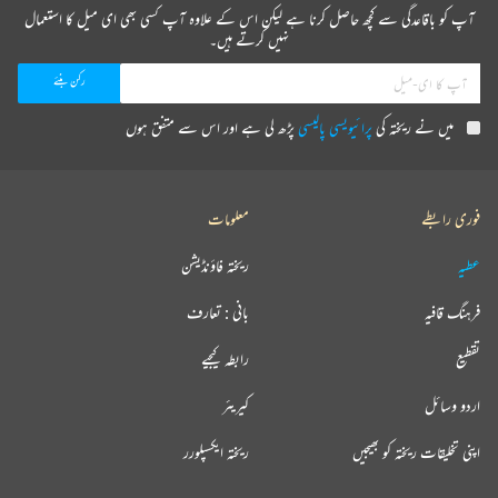
آپ کو باقاعدگی سے کچھ حاصل کرنا ہے لیکن اس کے علاوہ آپ کسی بھی ای میل کا استعمال
نہیں کرتے ہیں۔
میں نے ریختہ کی
پرائیویسی پالیسی
پڑھ لی ہے اور اس سے متفق ہوں
فوری رابطے
معلومات
عطیہ
ریختہ فاؤنڈیشن
فرہنگ قافیہ
بانی : تعارف
تقطیع
رابطہ کیجیے
اردو وسائل
کیریئر
اپنی تخلیقات ریختہ کو بھیجیں
ریختہ ایکسپلورر