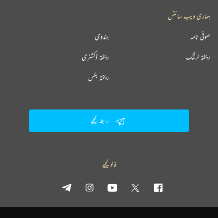
ہماری ویب سائٹس
صوفی نامہ
ہندوی
ریختہ لرننگ
ریختہ ڈکشنری
ریختہ بکس
رابطہ کیجیے
فالو کیجیے