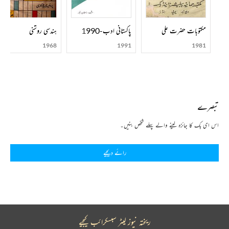
مکتوبات حضرت علی
پاکستانی ادب-1990
ہندسی روشنی
1968
1991
1981
تبصرے
اس ای بک کا جائزہ لینے والے پہلے شخص بنیں۔
رائے دیجیے
ریختہ نیوز لیٹر سبسکرائب کیجیے