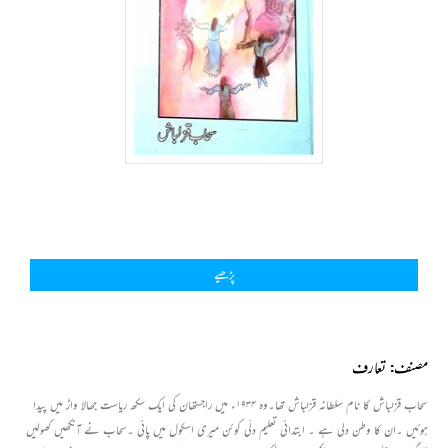
پڑھیے
مصنف: تعارف
سحاب قزلباش کا نام سلطانہ قزلباش تھا۔وہ ۱۹۳۴ء میں راجستھان کی ایک سکھ ریاست جھالا واڑ میں پیدا
ہوئیں ۔ان کا وطن دلی ہے ۔ ابتدائی تعلیم دلّی کوئن میری اسکول میں پائی ۔سحاب نے آنکھیں کھولیں