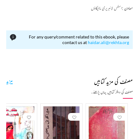
معاون :
اسکس لائبریری مالیگاؤں
For any query/comment related to this ebook, please
contact us at
haidar.ali@rekhta.org
مصنف کی مزید کتابیں
مزید
مصنف کی دیگر کتابیں یہاں پڑھئے۔