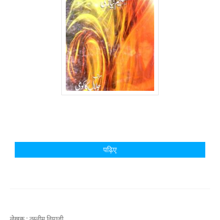
पढ़िए
लेखक :
तस्लीम नियाज़ी