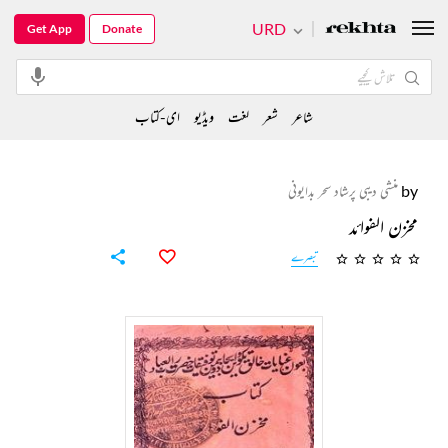
URD
Get App
Donate
شاعر
شعر
لغت
ویڈیو
ای-کتاب
by
منشی دیبی پرشاد سحر بدایونی
مخزن الفوائد
تبصرے