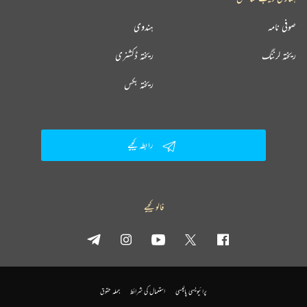
صوفی نامہ
ہندوی
ریختہ لرننگ
ریختہ ڈکشنری
ریختہ بکس
رابطہ کیجیے
فالو کیجیے
پرائیویسی پالیسی
استعمال کی شرائط
جملہ حقوق