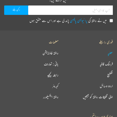
میں نے ریختہ کی
پرائیویسی پالیسی
پڑھ لی ہے اور اس سے متفق ہوں
فوری رابطے
معلومات
عطیہ
ریختہ فاؤنڈیشن
فرہنگ قافیہ
بانی : تعارف
تقطیع
رابطہ کیجیے
اردو وسائل
کیریئر
اپنی تخلیقات ریختہ کو بھیجیں
ریختہ ایکسپلورر
ہماری ویب سائٹس