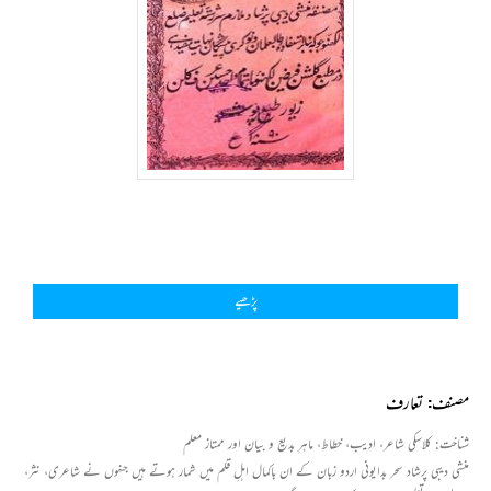
پڑھیے
مصنف: تعارف
شناخت
: کلاسکی شاعر، ادیب، خطاط، ماہرِ بدیع و بیان اور ممتاز معلم
منشی دیبی پرشاد سحر بدایونی اردو زبان کے ان باکمال اہلِ قلم میں شمار ہوتے ہیں جنہوں نے شاعری، نثر،