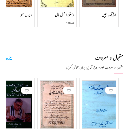
ارژنگ چین
دستورالعمل مال
دیوان سحر
1864
مقبول و معروف
مزید
مقبول و معروف اور مروج کتابیں یہاں تلاش کریں