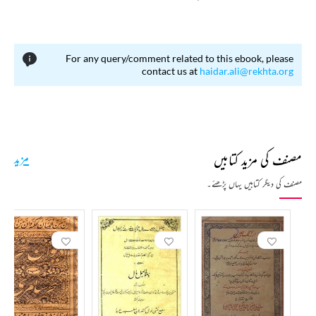
وفات: 1902ء میں آپ کا انتقال ہوا۔
For any query/comment related to this ebook, please
contact us at
haidar.ali@rekhta.org
مصنف کی مزید کتابیں
مزید
مصنف کی دیگر کتابیں یہاں پڑھئے۔