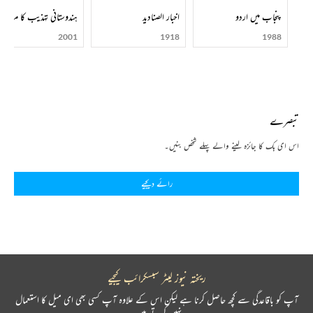
پنجاب میں اردو
اخبار الصنادید
ہندوستانی تہذیب کا مرد آہ
2001
1918
1988
تبصرے
اس ای بک کا جائزہ لینے والے پہلے شخص بنیں۔
رائے دیجیے
ریختہ نیوز لیٹر سبسکرائب کیجیے
آپ کو باقاعدگی سے کچھ حاصل کرنا ہے لیکن اس کے علاوہ آپ کسی بھی ای میل کا استعمال
نہیں کرتے ہیں۔