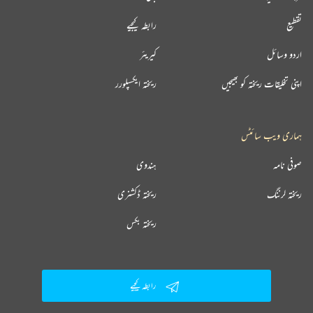
تقطیع
رابطہ کیجیے
اردو وسائل
کیریئر
اپنی تخلیقات ریختہ کو بھیجیں
ریختہ ایکسپلورر
ہماری ویب سائٹس
صوفی نامہ
ہندوی
ریختہ لرننگ
ریختہ ڈکشنری
ریختہ بکس
رابطہ کیجیے