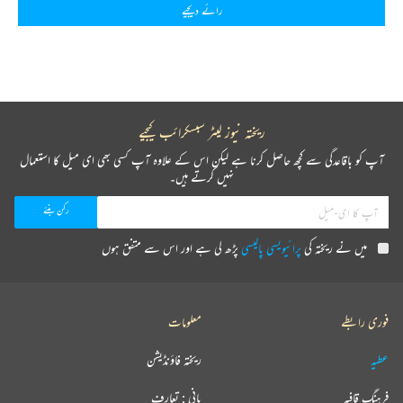
رائے دیجیے
ریختہ نیوز لیٹر سبسکرائب کیجیے
آپ کو باقاعدگی سے کچھ حاصل کرنا ہے لیکن اس کے علاوہ آپ کسی بھی ای میل کا استعمال
نہیں کرتے ہیں۔
میں نے ریختہ کی
پرائیویسی پالیسی
پڑھ لی ہے اور اس سے متفق ہوں
فوری رابطے
معلومات
عطیہ
ریختہ فاؤنڈیشن
فرہنگ قافیہ
بانی : تعارف