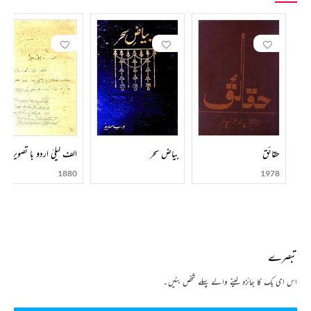
حقائق
بیاض سحر
الف لیلیٰ اردو با تصویر
1880
1978
تبصرے
اس ای بک کا جائزہ لینے والے پہلے شخص بنیں۔