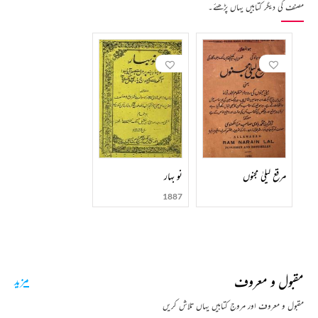
مصنف کی دیگر کتابیں یہاں پڑھئے۔
مرقع لیلیٰ مجنوں
نو بہار
1887
مقبول و معروف
مزید
مقبول و معروف اور مروج کتابیں یہاں تلاش کریں