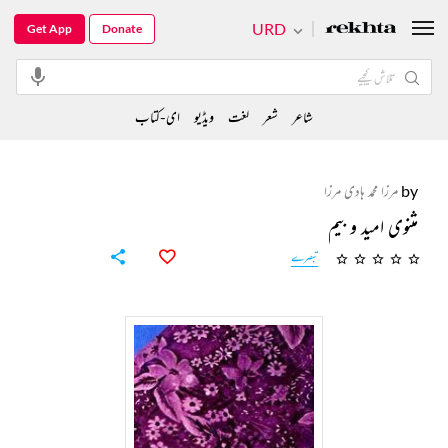
URD
Get App
Donate
شاعر
شعر
لغت
ویڈیو
ای-کتاب
by
مرزا محمد ہادی مرزا
مثنوی امید و بیم
تبصرے