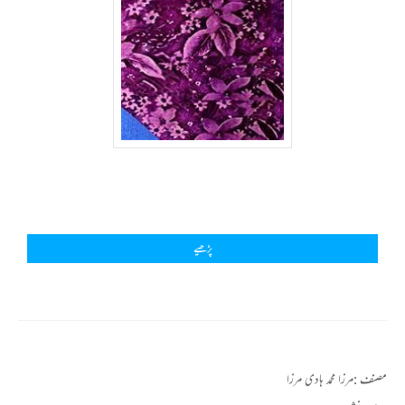
پڑھیے
مصنف :
مرزا محمد ہادی مرزا