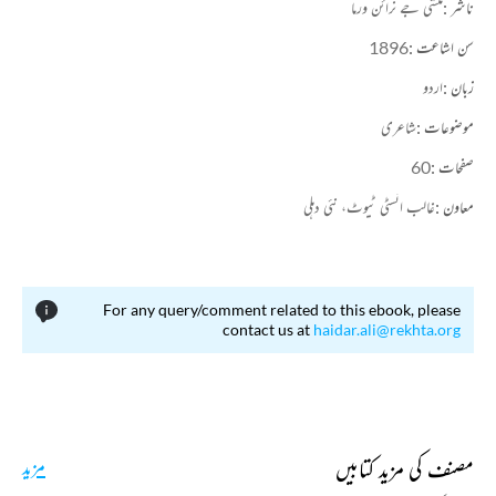
ناشر :
منشی جے نرائن ورما
سن اشاعت :
1896
زبان :
اردو
موضوعات :
شاعری
صفحات :
60
معاون :
غالب انسٹی ٹیوٹ، نئی دہلی
For any query/comment related to this ebook, please
contact us at
haidar.ali@rekhta.org
مصنف کی مزید کتابیں
مزید