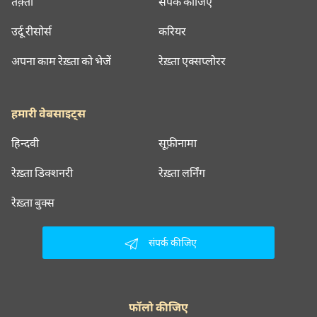
तक़्ती
संपर्क कीजिए
उर्दू रीसोर्स
करियर
अपना काम रेख़्ता को भेजें
रेख़्ता एक्सप्लोरर
हमारी वेबसाइट्स
हिन्दवी
सूफ़ीनामा
रेख़्ता डिक्शनरी
रेख़्ता लर्निंग
रेख़्ता बुक्स
संपर्क कीजिए
फॉलो कीजिए