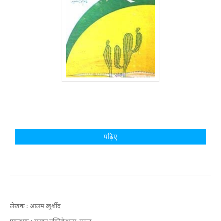
पढ़िए
लेखक :
आलम ख़ुर्शीद