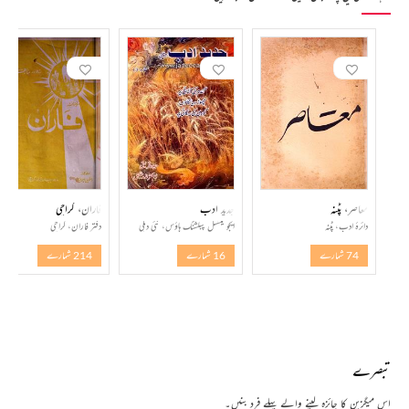
معاصر، پٹنہ
جدید ادب
فاران، کراچی
دائرۂ ادب، پٹنہ
ایجو کیشنل پبلشنگ ہاؤس، نئی دہلی
دفتر فاران، کراچی
74 شمارے
16 شمارے
214 شمارے
تبصرے
اس میگزین کا جائزہ لینے والے پہلے فرد بنیں۔