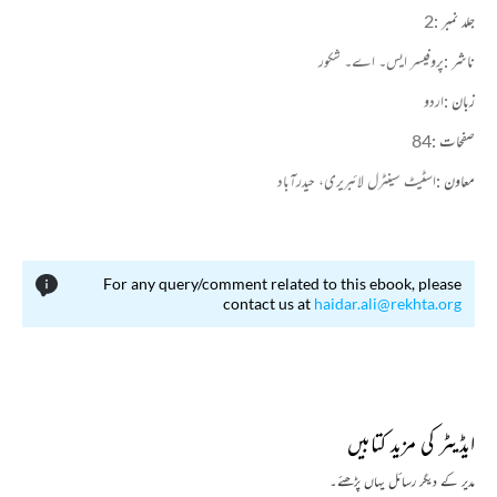
جلد نمبر :
2
ناشر :
پروفیسر ایس۔ اے۔ شکور
زبان :
اردو
صفحات :
84
معاون :
اسٹیٹ سینٹرل لائبریری، حیدرآباد
For any query/comment related to this ebook, please
contact us at
haidar.ali@rekhta.org
ایڈیٹر کی مزید کتابیں
مدیر کے دیگر رسائل یہاں پڑھئے۔