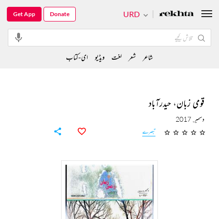
URD
Get App
Donate
شاعر
شعر
لغت
ویڈیو
ای-کتاب
قومی زبان، حیدرآباد
دسمبر, 2017
تبصرے