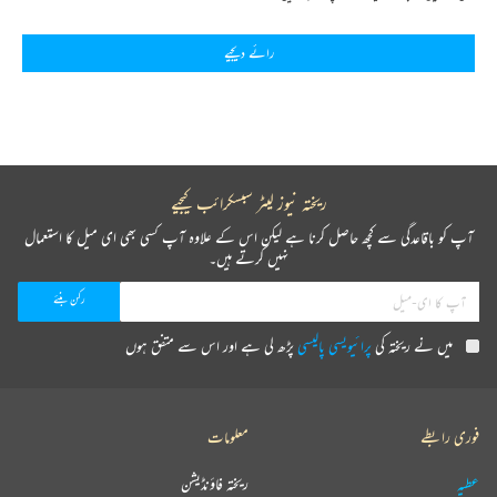
رائے دیجیے
ریختہ نیوز لیٹر سبسکرائب کیجیے
آپ کو باقاعدگی سے کچھ حاصل کرنا ہے لیکن اس کے علاوہ آپ کسی بھی ای میل کا استعمال
نہیں کرتے ہیں۔
میں نے ریختہ کی
پرائیویسی پالیسی
پڑھ لی ہے اور اس سے متفق ہوں
فوری رابطے
معلومات
عطیہ
ریختہ فاؤنڈیشن