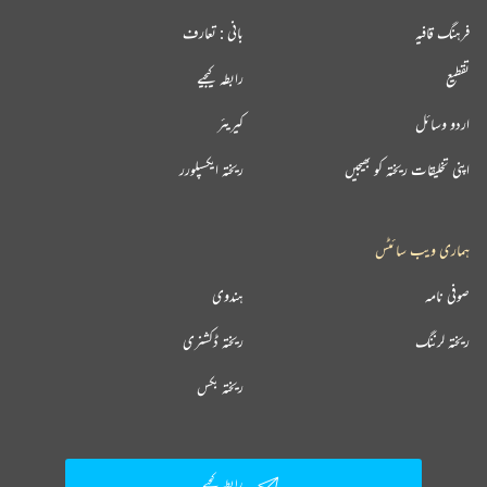
فرہنگ قافیہ
بانی : تعارف
تقطیع
رابطہ کیجیے
اردو وسائل
کیریئر
اپنی تخلیقات ریختہ کو بھیجیں
ریختہ ایکسپلورر
ہماری ویب سائٹس
صوفی نامہ
ہندوی
ریختہ لرننگ
ریختہ ڈکشنری
ریختہ بکس
رابطہ کیجیے