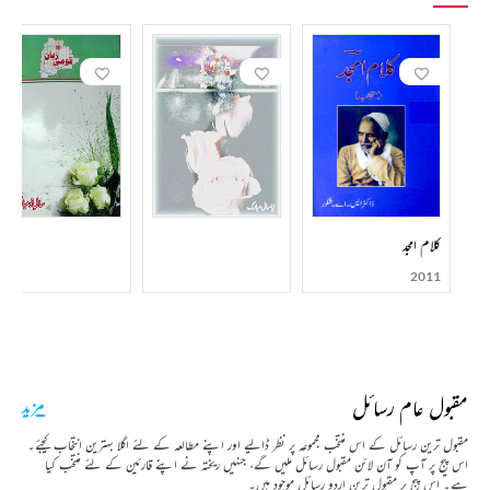
کلام امجد
2011
مقبول عام رسائل
مزید
مقبول ترین رسائل کے اس منتخب مجموعہ پر نظر ڈالیے اور اپنے مطالعہ کے لئے اگلا بہترین انتخاب کیجئے۔
اس پیج پر آپ کو آن لائن مقبول رسائل ملیں گے، جنہیں ریختہ نے اپنے قارئین کے لئے منتخب کیا
ہے۔ اس پیج پر مقبول ترین اردو رسائل موجود ہیں۔