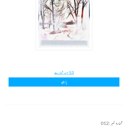
53 مزید شمارے
پڑھیے
شمارہ نمبر :
012