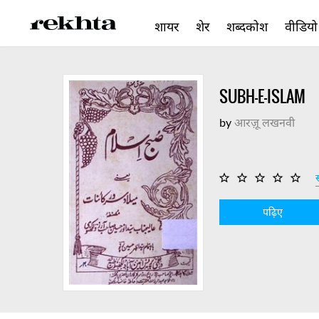
शायर
शेर
शब्दकोश
वीडियो
SUBH-E-ISLAM
by
आरज़ू लखनवी
स
पढ़िए