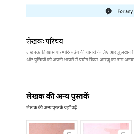
For any
लेखक: परिचय
लखनऊ की ख़ास पारम्परिक ढंग की शायरी के लिए आरज़ू लखनवी का ना
और युक्तियों को अपनी शायरी में प्रयोग किया. आरज़ू का नाम अन
के मशहूर शायरों में होती थी. वह जलाल लखनवी के ख़ास शागिर्दों म
से ही शेर कहने लगे थे और पंद्रह साल की उम्र में उस्ताद हकीम 
शोहरत हासिल हुई. आरज़ू को छंदशास्त्र का अच्छा ज्ञान था. आरज़ू क
1951 को कराची में देहांत हुआ.
लेखक की अन्य पुस्तकें
प्रकाशन; फ़ुगाने आरज़ू, जहाने आरज़ू, सुरीली बाँसुरी, निशाने आरज़ू 
लेखक की अन्य पुस्तकें यहाँ पढ़ें।