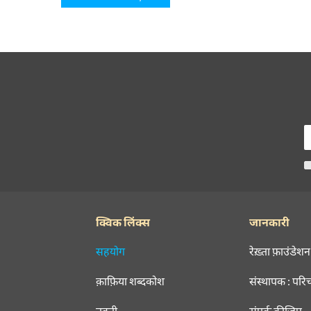
क्विक लिंक्स
जानकारी
सहयोग
रेख़्ता फ़ाउंडेशन
क़ाफ़िया शब्दकोश
संस्थापक : परि
तक़्ती
संपर्क कीजिए