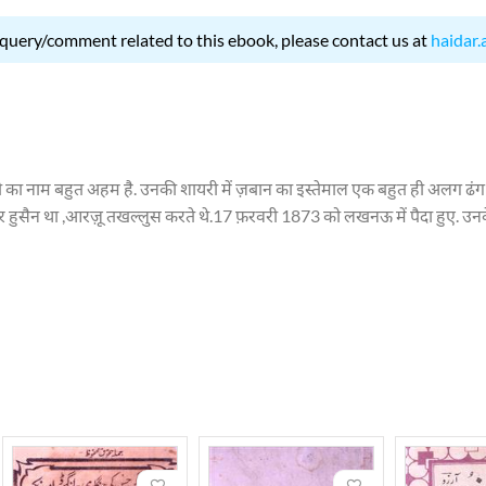
 query/comment related to this ebook, please contact us at
haidar.
म बहुत अहम है. उनकी शायरी में ज़बान का इस्तेमाल एक बहुत ही अलग ढंग से हुआ
वर हुसैन था ,आरज़ू तखल्लुस करते थे.17 फ़रवरी 1873 को लखनऊ में पैदा हुए. उन
ें थे. आरज़ू ने अरबी व फ़ारसी की शिक्षा अपने समय के विद्वानों से प्राप्त की. 
मीर ज़ामिन अली जलाल लखनवी के शागिर्दों में शामिल हो गये. आरज़ू समस्त विधाओं म
ी उस्तादी उनके वक़्त में ही प्रमाणित हो गयी थी, उनके शागिर्दों की संख्या काफ़ी 
,सहीफ़ाए इल्हाम ,ख़म्सये मुतहैयरा ,दुर्दाना ,अर्ब’ए अ’नासिर ,निज़ामे उर्दू,मिज़ानुल