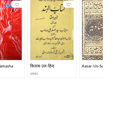
Tamasha
किताब-उल-हिन्द
Aasar-Us-Sanadeed
1941