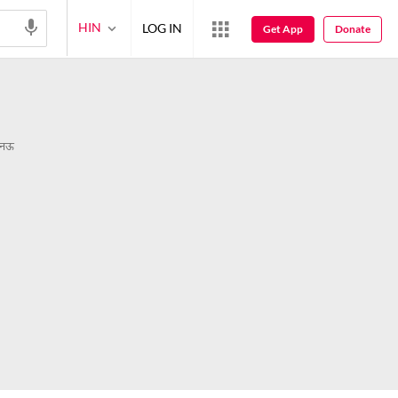
HIN
LOG IN
Get App
Donate
ख़नऊ