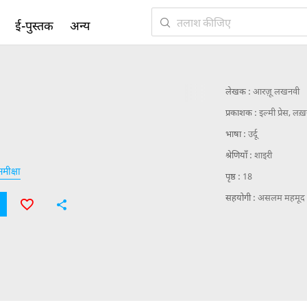
ई-पुस्तक
अन्य
लेखक :
आरज़ू लखनवी
प्रकाशक :
इल्मी प्रेस, ल
भाषा :
उर्दू
श्रेणियाँ :
शाइरी
मीक्षा
पृष्ठ :
18
सहयोगी :
असलम महमूद