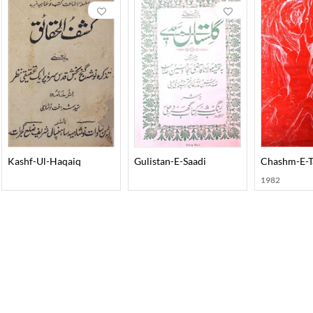
Kashf-Ul-Haqaiq
Gulistan-E-Saadi
Chashm-E-
1982