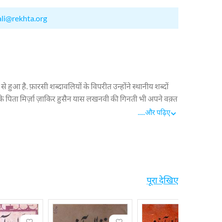
ali@rekhta.org
 है. फ़ारसी शब्दावलियों के विपरीत उन्होंने स्थानीय शब्दों
के पिता मिर्ज़ा ज़ाकिर हुसैन यास लखनवी की गिनती भी अपने वक़्त
मौलाना आक़ा हसन मुजतहिद उनके उस्ताद थे. आरज़ू बारह साल की उम्र
.....
और पढ़िए
ें शायरी की लेकिन ग़ज़ल, गीत और मर्सिये की वजह से उन्हें ख़ूब
थी. विभाजन के बाद वह पाकिस्तान प्रवास कर गये और 16 अप्रैल
हुरूफ़.
पूरा देखिए