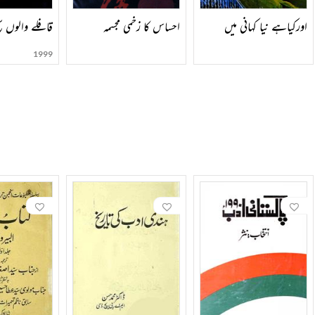
اورکیاہے نیا کہانی میں
احساس کا زخمی مجسمہ
قافلے والوں سچ
1999