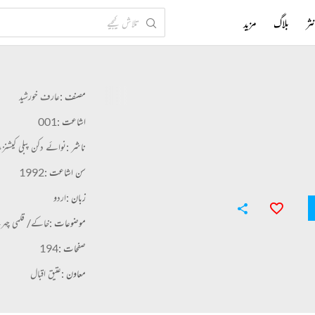
ثر
بلاگ
مزید
مصنف :
عارف خورشید
اشاعت :
001
ناشر :
نوائے دکن پبلی کیشنز،
سن اشاعت :
1992
زبان :
اردو
موضوعات :
خاکے/ قلمی چہ
صفحات :
194
معاون :
عتیق اقبال