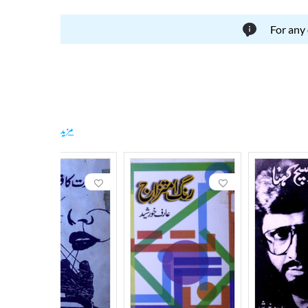
For any
مزید