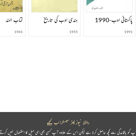
پاکستانی ادب-1990
ہندی ادب کی تاریخ
کتاب الہند
1941
1955
1991
ریختہ نیوز لیٹر سبسکرائب کیجیے
پ کو باقاعدگی سے کچھ حاصل کرنا ہے لیکن اس کے علاوہ آپ کسی بھی ای میل کا استعمال نہیں کرتے