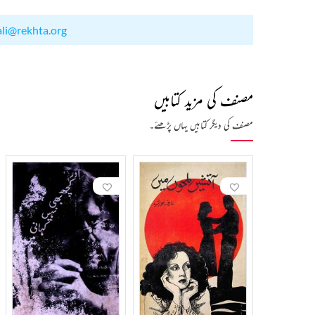
ali@rekhta.org
مصنف کی مزید کتابیں
مصنف کی دیگر کتابیں یہاں پڑھئے۔