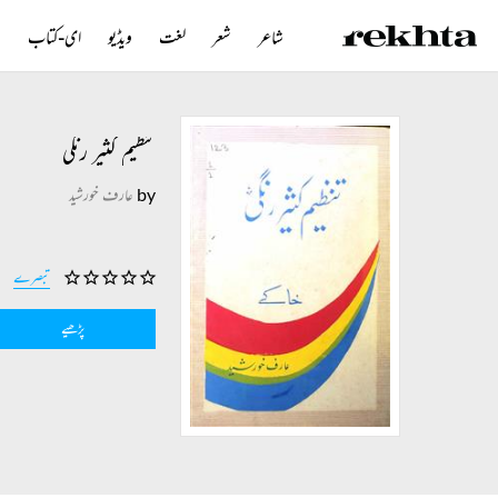
شاعر
شعر
لغت
ویڈیو
ای-کتاب
ن
تنظیم کثیر رنگی
by
عارف خورشید
تبصرے
پڑھیے