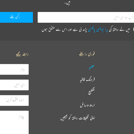
ہیں۔
میں نے ریختہ کی
پرائیویسی پالیسی
پڑھ لی ہے اور اس سے متفق ہوں
فوری رابطے
رابطہ کیجیے
عطیہ
فرہنگ قافیہ
تقطیع
اردو وسائل
اپنی تخلیقات ریختہ کو بھیجیں