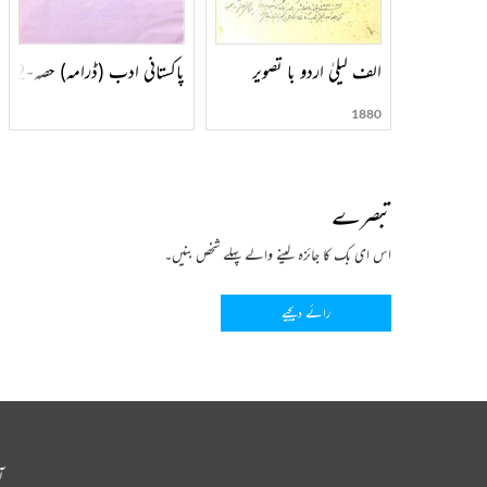
الف لیلیٰ اردو با تصویر
پاکستانی ادب (ڈرامہ) حصہ-002
1880
تبصرے
اس ای بک کا جائزہ لینے والے پہلے شخص بنیں۔
رائے دیجیے
آ