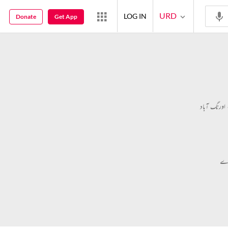
URD
LOG IN
Donate
Get App
 اورنگ آباد
رے