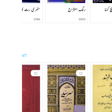
 کہنا
رنگ امتزاج
سنھری رت کا فریب
1986
2003
مزید