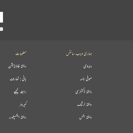
ہماری ویب سائٹس
معلومات
ہندوی
ریختہ فاؤنڈیشن
صوفی نامہ
بانی : تعارف
ریختہ ڈکشنری
رابطہ کیجیے
ریختہ لرننگ
کیریئر
ریختہ بکس
ریختہ ایکسپلورر