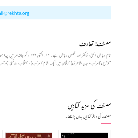
ali@rekhta.org
مصنف: تعارف
نام ریاض الحق، ڈاکٹر اور ت
آوازیں‘(مرتب، جدید شاعری) ’رفحان میں ایک شام‘(مرتب)، ’انتخاب روشنی‘(مرتب) ، ’
مصنف کی مزید کتابیں
مصنف کی دیگر کتابیں یہاں پڑھئے۔