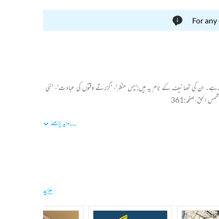
For any
یت سے خدمات انجام دیتے رہے۔ ان کی تصانیف کے نام یہ ہیں:’پس منظر‘، ’گزرتے وقتوں کی عبادت‘، ’نئی
س الحق،صفحہ:361
.....
مزید پڑھئے
مزید