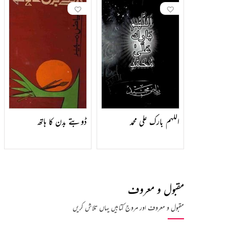
اللہم بارک علی محمد
ڈوبتے بدن کا ہاتھ
مقبول و معروف
مقبول و معروف اور مروج کتابیں یہاں تلاش کریں