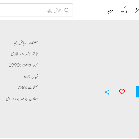
ثر
بلاگ
مزید
مصنف :
ریاض مجید
ناشر :
شہرت بخاری
سن اشاعت :
1990
زبان :
اردو
صفحات :
736
معاون :
جامعہ ہمدرد، دہلی