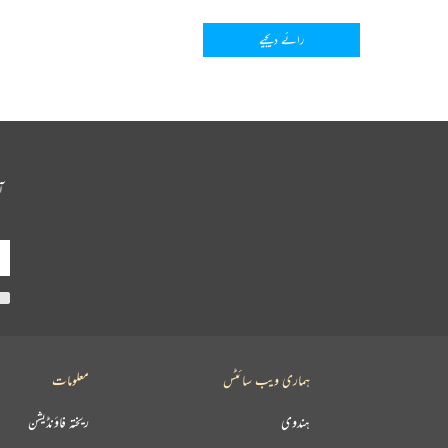
رائے دیجیے
آ
ہماری ویب سائٹس
معلومات
ہندوی
ریختہ فاؤنڈیشن