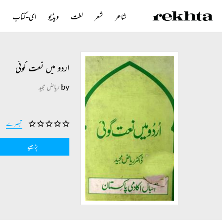
شاعر
شعر
لغت
ویڈیو
ای-کتاب
ن
اردو میں نعت گوئی
by
ریاض مجید
تبصرے
پڑھیے