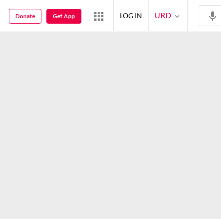
URD
LOG IN
Donate
Get App