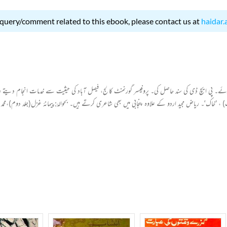
 query/comment related to this ebook, please contact us at
haidar.
خلص ریاض ہے۔ ۱۳؍اکتوبر۱۹۴۲ء کو جالندھر میں پیدا ہوئے۔ پی ایچ ڈی کی سند حاصل کی۔ پروفیسر گورنمنٹ کالج، فیصل آباد کی حیث
خاک‘۔ ریاض مجید اردو کے علاوہ پنجابی میں بھی شاعری کرتے ہیں۔ بحوالۂ:پیمانۂ غزل(جلد دوم)،محمد شم