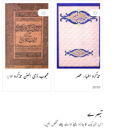
تذکرہ اطباء عصر
محبوب ذی المنن تذکرہ اولیائے
2010
تبصرے
اس ای بک کا جائزہ لینے والے پہلے شخص بنیں۔