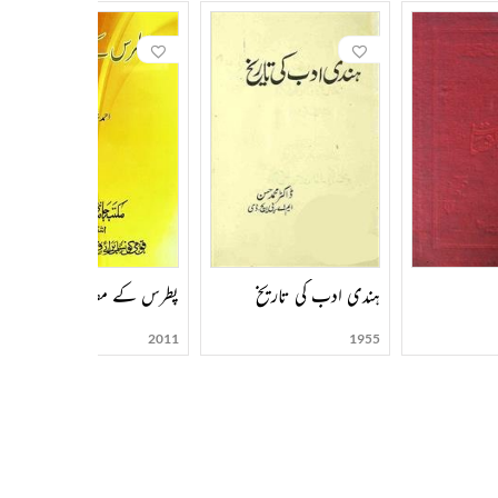
ہندی ادب کی تاریخ
پطرس کے مضامین
2011
1955