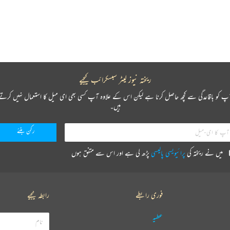
ریختہ نیوز لیٹر سبسکرائب کیجیے
پ کو باقاعدگی سے کچھ حاصل کرنا ہے لیکن اس کے علاوہ آپ کسی بھی ای میل کا استعمال نہیں کرتے
ہیں۔
میں نے ریختہ کی
پرائیویسی پالیسی
پڑھ لی ہے اور اس سے متفق ہوں
فوری رابطے
رابطہ کیجیے
عطیہ