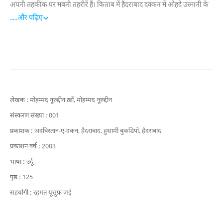
अपनी तहकीक पर मबनी तहरीरें हैं। किताब में हैदराबाद दक्कन में ओहदे उस्मानी के
दौरान रमज़ान की रिवायत, अदबी महफ़िलों (तरही मुशायरों) की तारीखी झलकियां,
.....
और पढ़िए
रहीम साब मियां और लेफ्टिनेंट कर्नल डॉक्टर अशरफ़ुल हक़ देहलवी जैसी शख्सियात
की सवानिही खाके, और उर्दू शायरी में हज़ल गोई की रिवायत का जायज़ा लिया गया
है। इसमें सीनियर सहाफियों से हासिलशुदा ज़ाती मुशाहदात और किस्से भी शामिल हैं,
जो हैदराबादी सफ़त और अदबी शख्सियात के भुलाए गए पहलुओं पर रौशनी डालते
हैं।
लेखक :
मोहम्मद नूरुद्दीन ख़ाँ,
मोहम्मद नूरुद्दीन
संस्करण संख्या :
001
प्रकाशक :
अदबिस्तान-ए-दकन, हैदराबाद,
हुसामी बुकडिपो, हैदराबाद
प्रकाशन वर्ष :
2003
भाषा :
उर्दू
पृष्ठ :
125
सहयोगी :
रहमत यूसुफ़ ज़ई