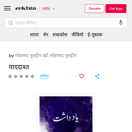
HIN
Donate
Get App
शायर
शेर
शब्दकोश
वीडियो
ई-पुस्तक
by
मोहम्मद नूरुद्दीन ख़ाँ,
मोहम्मद नूरुद्दीन
याददाश्त
समीक्षा