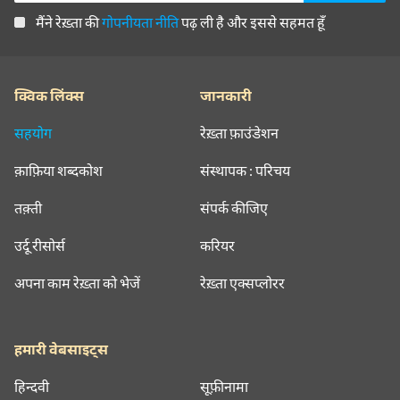
मैंने रेख़्ता की
गोपनीयता नीति
पढ़ ली है और इससे सहमत हूँ
क्विक लिंक्स
जानकारी
सहयोग
रेख़्ता फ़ाउंडेशन
क़ाफ़िया शब्दकोश
संस्थापक : परिचय
तक़्ती
संपर्क कीजिए
उर्दू रीसोर्स
करियर
अपना काम रेख़्ता को भेजें
रेख़्ता एक्सप्लोरर
हमारी वेबसाइट्स
हिन्दवी
सूफ़ीनामा