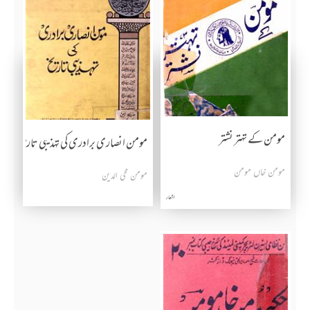
مومن کے تہتر نشتر
مومن انصاری برادری کی تہذیبی تاریخ
مومن خاں مومن
مومن محی الدین
اشعار