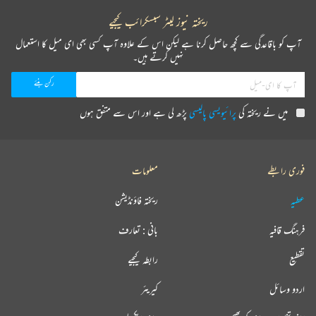
ریختہ نیوز لیٹر سبسکرائب کیجیے
آپ کو باقاعدگی سے کچھ حاصل کرنا ہے لیکن اس کے علاوہ آپ کسی بھی ای میل کا استعمال
نہیں کرتے ہیں۔
میں نے ریختہ کی
پرائیویسی پالیسی
پڑھ لی ہے اور اس سے متفق ہوں
فوری رابطے
معلومات
عطیہ
ریختہ فاؤنڈیشن
فرہنگ قافیہ
بانی : تعارف
تقطیع
رابطہ کیجیے
اردو وسائل
کیریئر