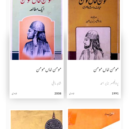
مومن خاں مومن
مومن خاں مومن
پروفیسر نذیر احمد
شاہد ماہلی
2008
1991
شاعری
شاعری