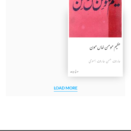
حکیم مومن خاں مون
عارف حسن عارف ہسوی
سوانح حیات
LOAD MORE