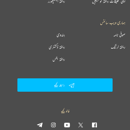
اپنی تخلیقات ریختہ کو بھیجیں
ریختہ ایکسپلورر
ہماری ویب سائٹس
صوفی نامہ
ہندوی
ریختہ لرننگ
ریختہ ڈکشنری
ریختہ بکس
رابطہ کیجیے
فالو کیجیے