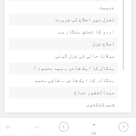
غنیمت
تغزل میں اصلاح کی ضرورت
اردو کا تعلق بنگار سے
اصلاح غزل
مولانا حالی کی غزل گوئی
بنگال کا ایک شاعر ـ سید محمود آزاد
بنگالہ کا ایک شاعر ـ قاضی محمد صادق اختر
عبدالغفور نساخ
شمس کلکتوی
مکتوبات وحشت ـ بنام ڈاکٹر عندلیب شادانی
-
شاعری اور ادب
236