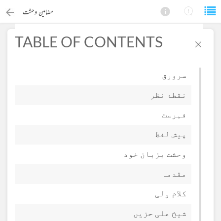
مضامین وحشت
TABLE OF CONTENTS
سرورق
نقطۂ نظر
فہرست
×
Search this ebook
پیش لفظ
وحشت بزبان خود
مقدمہ
کلام ولی
شیخ علی حزیں