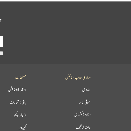
آ
ہماری ویب سائٹس
معلومات
ہندوی
ریختہ فاؤنڈیشن
صوفی نامہ
بانی : تعارف
ریختہ ڈکشنری
رابطہ کیجیے
ریختہ لرننگ
کیریئر