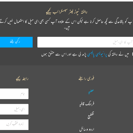
ریختہ نیوز لیٹر سبسکرائب کیجیے
پ کو باقاعدگی سے کچھ حاصل کرنا ہے لیکن اس کے علاوہ آپ کسی بھی ای میل کا استعمال نہیں کرتے
ہیں۔
میں نے ریختہ کی
پرائیویسی پالیسی
پڑھ لی ہے اور اس سے متفق ہوں
فوری رابطے
رابطہ کیجیے
عطیہ
فرہنگ قافیہ
تقطیع
اردو وسائل