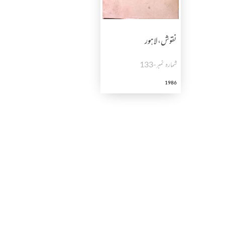
نقوش، لاہور
شمارہ نمبر-133
1986