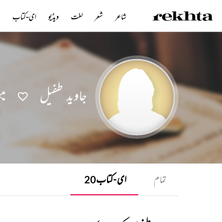
شاعر
شعر
لغت
ویڈیو
ای-کتاب
ن
جاوید طفیل
تمام
ای-کتاب
20