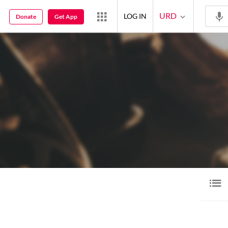
URD
LOG IN
Donate
Get App