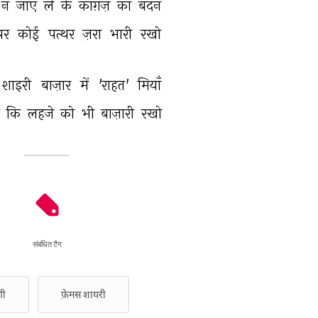
न 
जाएँ 
ले 
के 
काग़ज़ 
का 
बदन 
पर 
कोई 
पत्थर 
ज़रा 
भारी 
रखो 
शाइरी 
बाज़ार 
में 
'राहत' 
मियाँ 
 
कि 
लहजे 
को 
भी 
बाज़ारी 
रखो 
संबंधित टैग
गी
फ़ेमस शायरी