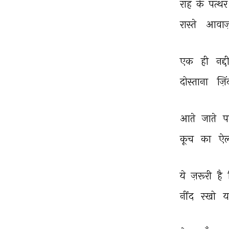
राह 
के 
पत्थर
रास्ते 
आवाज़
एक 
ही 
नद्द
दोस्ताना 
ज़ि
आते 
जाते 
प
कूच 
का 
ऐल
ये 
ज़रूरी 
है 
नींद 
रखो 
य
THIS VIDEO IS PLAYING FROM YOUTUBE