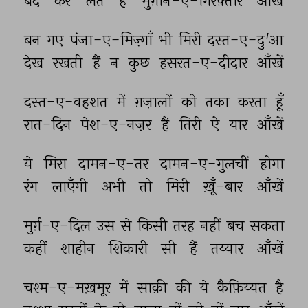
बंद 
कर 
लेते 
हैं 
मुर्ग़ान-ए-गिरफ़्तार 
आँखें 
बन 
गए 
पंजा-ए-मिज़्गाँ 
भी 
मिरी 
दस्त-ए-दु'आ 
देख 
रखती 
हैं 
न 
कुछ 
हसरत-ए-दीदार 
आँखें 
दस्त-ए-वहशत 
में 
ग़ज़ालों 
को 
तका 
करता 
हूँ 
रात-दिन 
पेश-ए-नज़र 
हैं 
तिरी 
ऐ 
यार 
आँखें 
ये 
मिरा 
दामन-ए-तर 
दामन-ए-गुलचीं 
होगा 
रंग 
लाएँगी 
अभी 
तो 
मिरी 
ख़ूँ-बार 
आँखें 
मुर्ग़-ए-दिल 
उस 
से 
किसी 
तरह 
नहीं 
बच 
सकता 
कहीं 
शाहीन 
शिकारी 
सी 
हैं 
तय्यार 
आँखें 
चश्म-ए-मख़मूर 
में 
साक़ी 
की 
ये 
कैफ़िय्यत 
है 