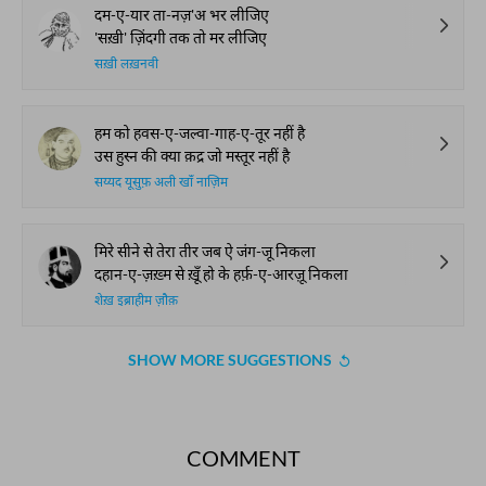
दम-ए-यार ता-नज़'अ भर लीजिए
'सख़ी' ज़िंदगी तक तो मर लीजिए
सख़ी लख़नवी
हम को हवस-ए-जल्वा-गाह-ए-तूर नहीं है
उस हुस्न की क्या क़द्र जो मस्तूर नहीं है
सय्यद यूसुफ़ अली खाँ नाज़िम
मिरे सीने से तेरा तीर जब ऐ जंग-जू निकला
दहान-ए-ज़ख़्म से ख़ूँ हो के हर्फ़-ए-आरज़ू निकला
शेख़ इब्राहीम ज़ौक़
SHOW MORE SUGGESTIONS
COMMENT