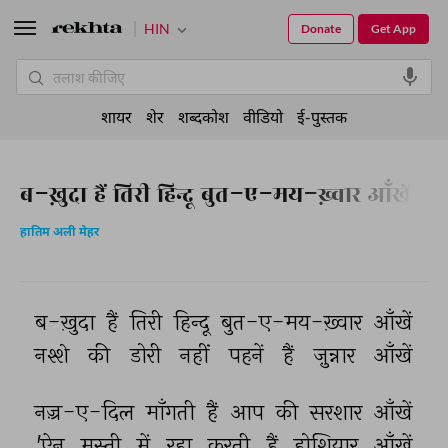
HIN
Donate
Get App
शायर
शेर
शब्दकोश
वीडियो
ई-पुस्तक
ब-ख़ुदा हैं तिरी हिन्दू बुत-ए-मय-ख़्वार आँखें
हातिम अली मेहर
ब-ख़ुदा 
हैं 
तिरी 
हिन्दू 
बुत-ए-मय-ख़्वार 
आँखें 
नश्शे 
की 
डोरी 
नहीं 
पहनें 
हैं 
ज़ुन्नार 
आँखें 
नज़्र-ए-दिल 
माँगती 
हैं 
आप 
की 
सरशार 
आँखें 
'ऐन 
मस्ती 
में 
रहा 
करती 
हैं 
होशियार 
आँखें 