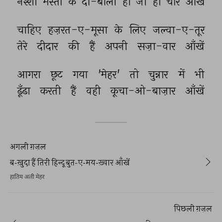
नश्शा 
मस्तों 
के 
दो-बाला 
हों 
जो 
हों 
चार 
आँखें 
चाहिए 
हज़रत-ए-मूसा 
के 
लिए 
जल्वा-ए-तूर 
तेरे 
दीदार 
की 
हैं 
अपनी 
सज़ा-वार 
आँखें 
आगरा 
छूट 
गया 
'मेहर' 
तो 
चुन्नार 
में 
भी 
ढूँढा 
करती 
हैं 
वही 
कूचा-ओ-बाज़ार 
आँखें 
अगली ग़ज़ल
ब-ख़ुदा हैं तिरी हिन्दू बुत-ए-मय-ख़्वार आँखें
हातिम अली मेहर
पिछली ग़ज़ल