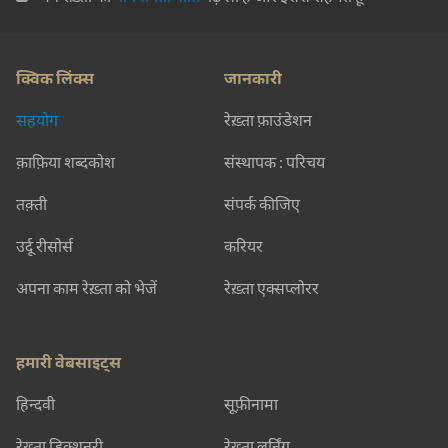
क्विक लिंक्स
जानकारी
सहयोग
रेख़्ता फ़ाउंडेशन
क़ाफ़िया शब्दकोश
संस्थापक : परिचय
तक़्ती
संपर्क कीजिए
उर्दू रीसोर्स
करियर
अपना काम रेख़्ता को भेजें
रेख़्ता एक्सप्लोरर
हमारी वेबसाइट्स
हिन्दवी
सूफ़ीनामा
रेख़्ता डिक्शनरी
रेख़्ता लर्निंग