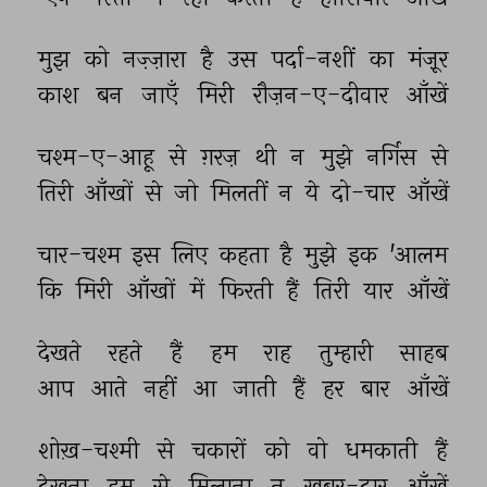
मुझ 
को 
नज़्ज़ारा 
है 
उस 
पर्दा-नशीं 
का 
मंज़ूर 
काश 
बन 
जाएँ 
मिरी 
रौज़न-ए-दीवार 
आँखें 
चश्म-ए-आहू 
से 
ग़रज़ 
थी 
न 
मुझे 
नर्गिस 
से 
तिरी 
आँखों 
से 
जो 
मिलतीं 
न 
ये 
दो-चार 
आँखें 
चार-चश्म 
इस 
लिए 
कहता 
है 
मुझे 
इक 
'आलम 
कि 
मिरी 
आँखों 
में 
फिरती 
हैं 
तिरी 
यार 
आँखें 
देखते 
रहते 
हैं 
हम 
राह 
तुम्हारी 
साहब 
आप 
आते 
नहीं 
आ 
जाती 
हैं 
हर 
बार 
आँखें 
शोख़-चश्मी 
से 
चकारों 
को 
वो 
धमकाती 
हैं 
देखना 
हम 
से 
मिलाना 
न 
ख़बर-दार 
आँखें 