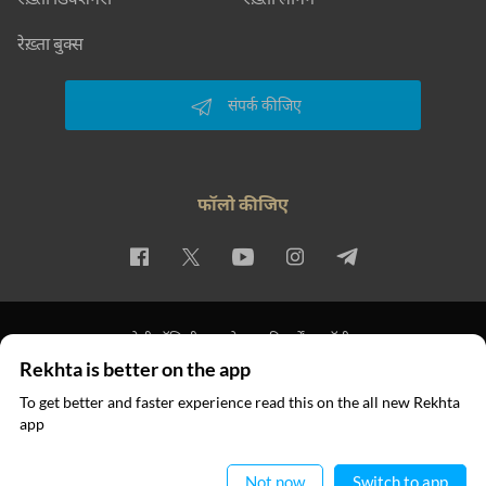
रेख़्ता बुक्स
संपर्क कीजिए
फॉलो कीजिए
प्राइवेसी पॉलिसी
इस्तेमाल की शर्तें
कॉपीराइट
Rekhta is better on the app
© 2026 Rekhta™ Foundation. All rights reserved.
To get better and faster experience read this on the all new Rekhta
app
ऐप में पढ़िए
Not now
Switch to app