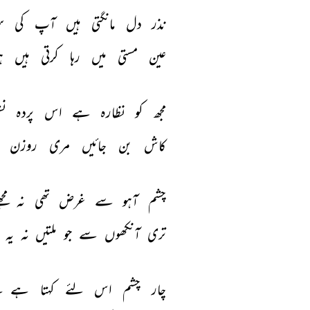
نذر 
دل 
مانگتی 
ہیں 
آپ 
کی 
س
عین 
مستی 
میں 
رہا 
کرتی 
ہیں 
ہ
مجھ 
کو 
نظارہ 
ہے 
اس 
پردہ 
نش
کاش 
بن 
جائیں 
مری 
روزن 
چشم 
آہو 
سے 
غرض 
تھی 
نہ 
مجھ
تری 
آنکھوں 
سے 
جو 
ملتیں 
نہ 
یہ 
چار 
چشم 
اس 
لئے 
کہتا 
ہے 