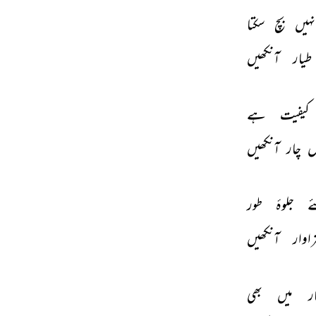
نہیں 
بچ 
سکتا 
طیار 
آنکھیں 
کیفیت 
ہے 
 
چار 
آنکھیں 
ے 
جلوۂ 
طور 
اوار 
آنکھیں 
ر 
میں 
بھی 