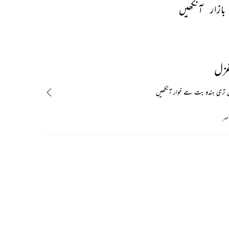
بازار 
آنکھیں 
غزل
یں تری ہندو بت مے خوار آنکھیں
مہر