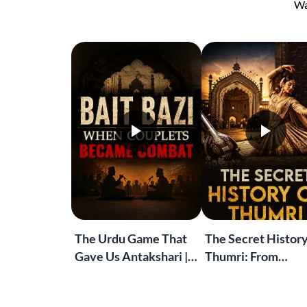
Wa
The Urdu Game That
The Secret History
Gave Us Antakshari |
Thumri: From
Bait Bazi Explained
Lucknow’s Courts 
Global Stages