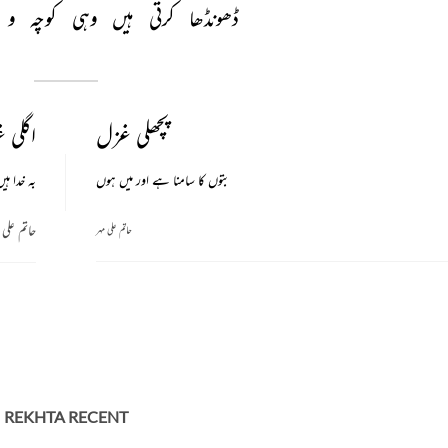
ڈھونڈھا 
کرتی 
ہیں 
وہی 
کوچہ 
و 
پچھلی غزل
اگلی 
بتوں کا سامنا ہے اور میں ہوں
بہ خدا ہ
حاتم علی 
حاتم علی مہر
REKHTA RECENT