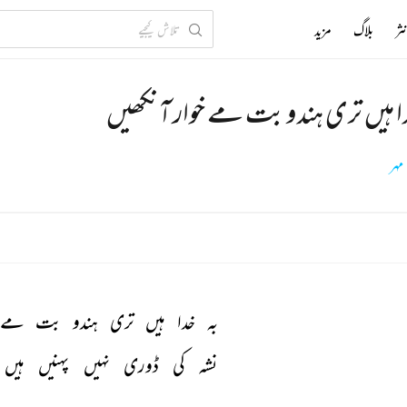
ثر
بلاگ
مزید
دا ہیں تری ہندو بت مے خوار آنکھیں
مہر
بہ 
خدا 
ہیں 
تری 
ہندو 
بت 
مے 
نشہ 
کی 
ڈوری 
نہیں 
پہنیں 
ہیں 