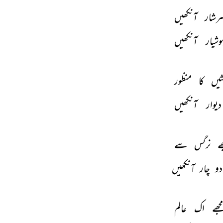
رشار 
آنکھیں 
وشیار 
آنکھیں 
یں 
کا 
منظور 
دیوار 
آنکھیں 
ے 
نرگس 
سے 
دو 
چار 
آنکھیں 
مجھے 
اک 
عالم 