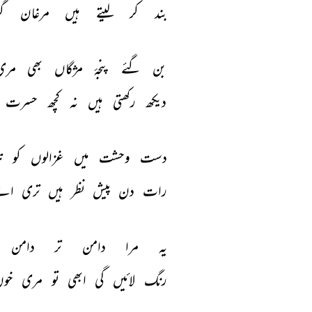
بند 
کر 
لیتے 
ہیں 
مرغان 
گر
بن 
گئے 
پنجۂ 
مژگاں 
بھی 
مری
دیکھ 
رکھتی 
ہیں 
نہ 
کچھ 
حسرت 
دست 
وحشت 
میں 
غزالوں 
کو 
ت
رات 
دن 
پیش 
نظر 
ہیں 
تری 
اے
یہ 
مرا 
دامن 
تر 
دامن 
رنگ 
لائیں 
گی 
ابھی 
تو 
مری 
خوں