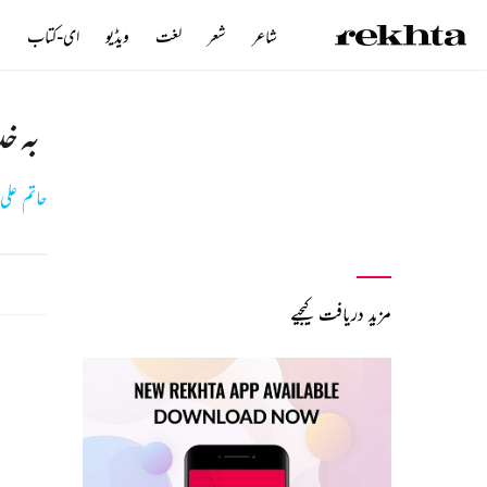
شاعر
شعر
لغت
ویڈیو
ای-کتاب
ن
بہ خ
حاتم علی 
مزید دریافت کیجیے