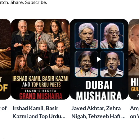
tch. Share. Subscribe.
 of
Irshad Kamil, Basir
Javed Akhtar, Zehra
Amj
Kazmi and Top Urdu
Nigah, Tehzeeb Hafi &
on 
to
Poets Live at the
More | Live at the
Lif
Jashn-e-Rekhta
Dubai Grand Mushaira
Rub