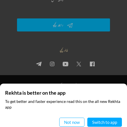
رابطہ کیجیے
فالو کیجیے
پرائیویسی پالیسی
استعمال کی شرائط
جملہ حقوق
Rekhta is better on the app
© 2026 Rekhta™ Foundation. All rights reserved.
To get better and faster experience read this on the all new Rekhta
ایپ میں
app
پڑھیے
Not now
Switch to app