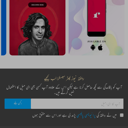
ریختہ نیوز لیٹر سبسکرائب کیجیے
آپ کو باقاعدگی سے کچھ حاصل کرنا ہے لیکن اس کے علاوہ آپ کسی بھی ای میل کا استعمال
نہیں کرتے ہیں۔
میں نے ریختہ کی
پرائیویسی پالیسی
پڑھ لی ہے اور اس سے متفق ہوں