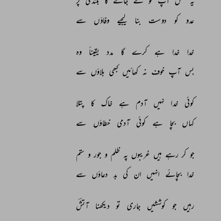
یہ 
فعل 
آپؐ 
کو 
لے 
جائے 
گا 
بلندی 
پر 
عدو 
کو 
دوست 
بنا 
لیجیے 
وفاؤں 
سے 
خدا 
خدا 
ہے 
کرے 
گا 
مدد 
یقیناً 
وہ 
بس 
آپ 
خوف 
نہ 
کھائیں 
کبھی 
بلاؤں 
سے 
کوئی 
خدا 
نہیں 
آدم 
ہے 
خاک 
کا 
پتلا 
کہاں 
بچا 
ہے 
کوئی 
آدمی 
خطاؤں 
سے 
جو 
کر 
رہے 
ہیں 
غریبوں 
پہ 
ظلم 
و 
جور 
و 
ستم 
خدا 
بچائے 
انہیں 
ان 
کی 
بد 
دعاؤں 
سے 
رہیں 
جو 
کوششیں 
جاری 
تو 
دیکھنا 
آتشؔ 