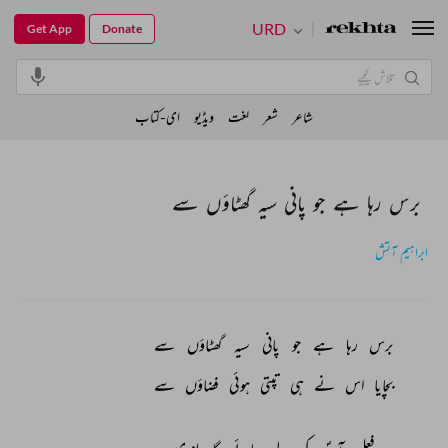
URD
Get App
Donate
شاعر
شعر
لغت
ویڈیو
ای-کتاب
برس رہا ہے جو پانی سیہ گھٹاؤں سے
ابراہیم آتش
برس 
رہا 
ہے 
جو 
پانی 
سیہ 
گھٹاؤں 
سے 
بچایا 
اس 
نے 
ہی 
تپتی 
ہوئی 
فضاؤں 
سے 