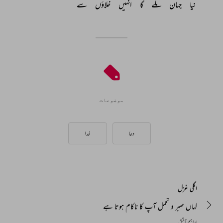
نیا 
جہان 
ملے 
گا 
انہیں 
خلاؤں 
سے 
موضوعات
دعا
خدا
اگلی غزل
کہاں صبر و تحمل آپ کا ناکام ہوتا ہے
ابراہیم آتش