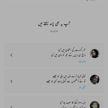
آپ یہ بھی پڑھ سکتے ہیں
ہماری پسند
عمر گزرے_گی امتحان میں کیا
داغ ہی دیں_گے مجھ کو دان میں کیا
جون ایلیا
کوئی فریاد ترے دل میں دبی ہو جیسے
تو نے آنکھوں سے کوئی بات کہی ہو جیسے
فیض انور
دل دھڑکنے کا سبب یاد آیا
وہ تری یاد تھی اب یاد آیا