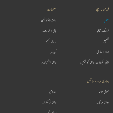
فوری رابطے
معلومات
عطیہ
ریختہ فاؤنڈیشن
فرہنگ قافیہ
بانی : تعارف
تقطیع
رابطہ کیجیے
اردو وسائل
کیریئر
اپنی تخلیقات ریختہ کو بھیجیں
ریختہ ایکسپلورر
ہماری ویب سائٹس
صوفی نامہ
ہندوی
ریختہ لرننگ
ریختہ ڈکشنری
ریختہ بکس