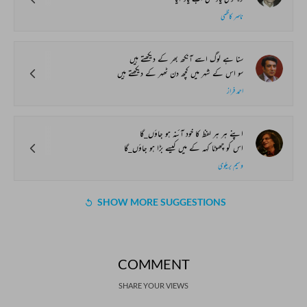
ناصر کاظمی
سنا ہے لوگ اسے آنکھ بھر کے دیکھتے ہیں
سو اس کے شہر میں کچھ دن ٹھہر کے دیکھتے ہیں
احمد فراز
اپنے ہر ہر لفظ کا خود آئنہ ہو جاؤں_گا
اس کو چھوٹا کہہ کے میں کیسے بڑا ہو جاؤں_گا
وسیم بریلوی
SHOW MORE SUGGESTIONS
COMMENT
SHARE YOUR VIEWS