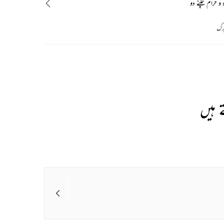
و حرام چلنے دو
رک
Wa