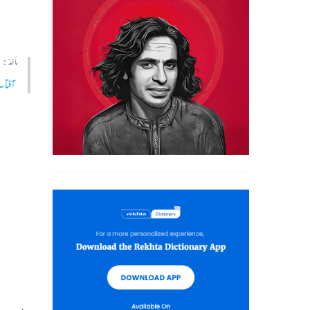
مأخذ :
آفتاب