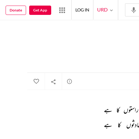
URD
LOG IN
Donate
Get App
راستوں 
کا 
ہے 
ادثوں 
کا 
ہے 