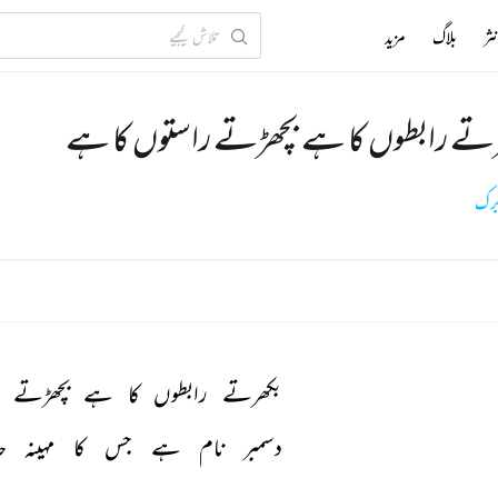
ثر
بلاگ
مزید
تے رابطوں کا ہے بچھڑتے راستوں کا ہے
برک
بکھرتے 
رابطوں 
کا 
ہے 
بچھڑتے 
دسمبر 
نام 
ہے 
جس 
کا 
مہینہ 
ح