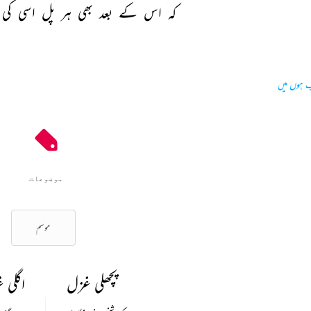
کہ 
اس 
کے 
بعد 
بھی 
ہر 
پل 
اسی 
کی 
 ہوں میں
موضوعات
موسم
پچھلی غزل
اگلی 