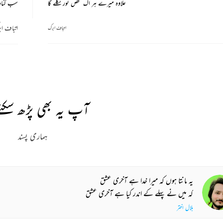
علاوہ میرے ہر اک شخص نور نکلے گا
سب گناہ 
اتباف اب
اتباف ابرک
REKHTA RECENT
tch. Share. Subscribe.