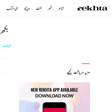
شاعر
شعر
لغت
ویڈیو
ای-کتاب
ن
بکھر
اتباف ا
مزید دریافت کیجیے