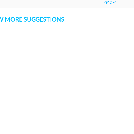
امان عباس
یہ زندگانی کسی کی یادوں سے متصل ہے
سو اس کے جانے پہ دل مرا مجھ سے مشتعل ہے
عاجز کمال رانا
آئی جو شہر_زر کی ہوا گھر بدل گیا
پکے مکاں کے شوق میں منظر بدل گیا
کیسر خان قیس
ناقۂ_وقت نکلتی ہی چلی جاتی ہے
جسم سے خاک پھسلتی ہی چلی جاتی ہے
حسان حیدر
 MORE SUGGESTIONS