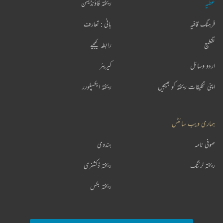
عطیہ
ریختہ فاؤنڈیشن
فرہنگ قافیہ
بانی : تعارف
تقطیع
رابطہ کیجیے
اردو وسائل
کیریئر
اپنی تخلیقات ریختہ کو بھیجیں
ریختہ ایکسپلورر
ہماری ویب سائٹس
صوفی نامہ
ہندوی
ریختہ لرننگ
ریختہ ڈکشنری
ریختہ بکس