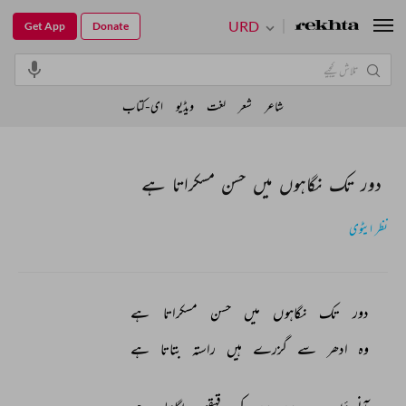
URD
Get App
Donate
شاعر
شعر
لغت
ویڈیو
ای-کتاب
دور تک نگاہوں میں حسن مسکراتا ہے
نظر ایٹوی
دور 
تک 
نگاہوں 
میں 
حسن 
مسکراتا 
ہے 
وہ 
ادھر 
سے 
گزرے 
ہیں 
راستہ 
بتاتا 
ہے 