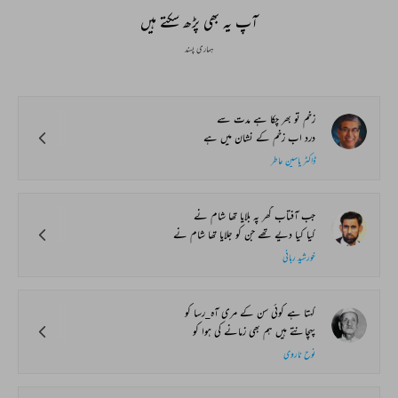
آپ یہ بھی پڑھ سکتے ہیں
ہماری پسند
زخم تو بھر چکا ہے مدت سے
درد اب زخم کے نشان میں ہے
ڈاکٹر یاسین عاطر
جب آفتاب گھر پہ بلایا تھا شام نے
کیا کیا دیے تھے جن کو جلایا تھا شام نے
خورشید ربانی
کہتا ہے کوئی سن کے مری آہ_رسا کو
پہچانتے ہیں ہم بھی زمانے کی ہوا کو
نوح ناروی