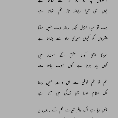
آنسوؤں 
پہ 
رہ 
رہ 
کر 
قہقہے 
لگاتا 
ہے 
یوں 
بھی 
تیرا 
دیوانہ 
ناز 
غم 
اٹھاتا 
ہے 
جب 
تو 
میرا 
منزل 
تک 
ساتھ 
دے 
نہیں 
سکتا 
پتھروں 
کو 
کیوں 
میری 
راہ 
سے 
ہٹاتا 
ہے 
سوچنا 
ابھی 
کیسا 
عشق 
کے 
سمندر 
میں 
کون 
پار 
ہوتا 
ہے 
کون 
ڈوب 
جاتا 
ہے 
غم 
تو 
غم 
خوشی 
سے 
بھی 
واسطہ 
نہیں 
رہتا 
اک 
مقام 
ایسا 
بھی 
زندگی 
میں 
آتا 
ہے 
ہنس 
رہا 
ہے 
اک 
عالم 
تیرے 
غم 
کے 
ماروں 
پر 