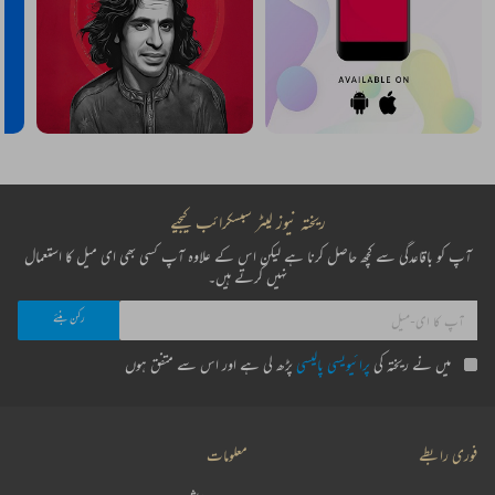
ریختہ نیوز لیٹر سبسکرائب کیجیے
آپ کو باقاعدگی سے کچھ حاصل کرنا ہے لیکن اس کے علاوہ آپ کسی بھی ای میل کا استعمال
نہیں کرتے ہیں۔
میں نے ریختہ کی
پرائیویسی پالیسی
پڑھ لی ہے اور اس سے متفق ہوں
فوری رابطے
معلومات