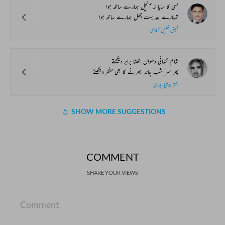
کسی کا سایا نہ آنچل ہمارے ساتھ ہوا
تمہارے بعد بہت چھل ہمارے ساتھ ہوا
فیض خلیل آبادی
شام تنہائی دھواں اٹھتا برابر دیکھتے
پھر سر_شب چاند ابھرنے کا بھی منظر دیکھتے
اختر ہوشیارپوری
SHOW MORE SUGGESTIONS
COMMENT
SHARE YOUR VIEWS
Comment