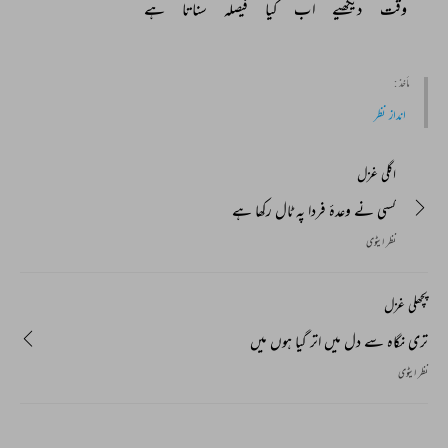
وقت 
دیکھیے 
اب 
کیا 
فیصلہ 
سناتا 
ہے 
مأخذ :
انداز نظر
اگلی غزل
کسی نے وعدۂ فردا پہ ٹال رکھا ہے
نظر ایٹوی
پچھلی غزل
تری نگاہ سے دل میں اتر گیا ہوں میں
نظر ایٹوی