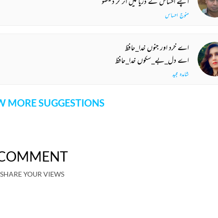
اپنے احساس کے دریا میں اتر کر دیکھو
منوج احساس
اے خرد اور جنوں خدا_حافظ
اے دل_بے_سکوں خدا_حافظ
شاہدہ مجید
 MORE SUGGESTIONS
COMMENT
SHARE YOUR VIEWS