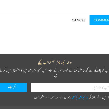
CANCEL
COMME
ریختہ نیوز لیٹر سبسکرائب کیجیے
پ کو باقاعدگی سے کچھ حاصل کرنا ہے لیکن اس کے علاوہ آپ کسی بھی ای میل کا استعمال نہیں کرتے
ہیں۔
میں نے ریختہ کی
پرائیویسی پالیسی
پڑھ لی ہے اور اس سے متفق ہوں