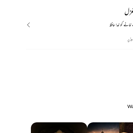
غزل
انے کو خدا حافظ
 وزیر
Wa