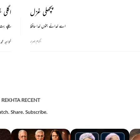
پچھلی غزل
اگلی 
اے خدائے جنوں خدا حافظ
چلے بت خ
خواجہ محمد
اکرام بسراء
REKHTA RECENT
tch. Share. Subscribe.