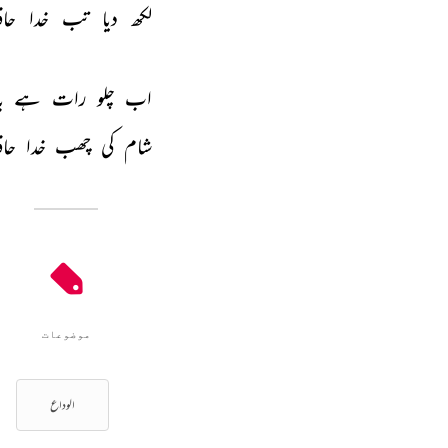
لکھ 
دیا 
تب 
خدا 
حاف
اب 
چلو 
رات 
ہے 
ب
شام 
کی 
چھب 
خدا 
حاف
موضوعات
الوداع