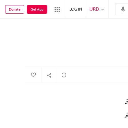
URD
LOG IN
Donate
Get App
ظ 
ظ 