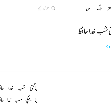
ثر
بلاگ
مزید
ی شب خدا حافظ
بابر
جاگتی 
شب 
خدا 
حاف
جا 
چکے 
سب 
خدا 
حاف