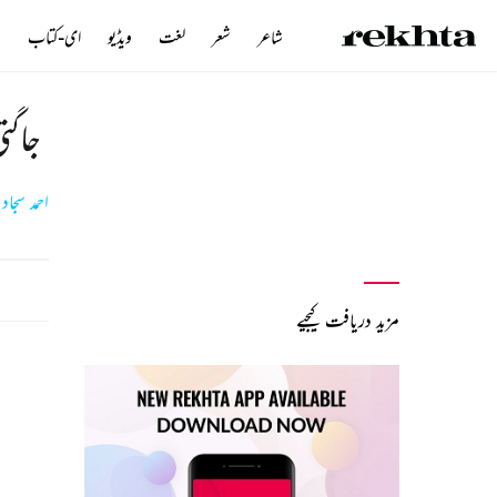
شاعر
شعر
لغت
ویڈیو
ای-کتاب
ن
جاگت
احمد سجاد 
مزید دریافت کیجیے