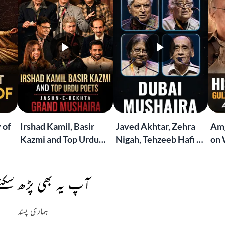
 of
Irshad Kamil, Basir
Javed Akhtar, Zehra
Amj
Kazmi and Top Urdu
Nigah, Tehzeeb Hafi &
on 
to
Poets Live at the
More | Live at the
Lif
Jashn-e-Rekhta
Dubai Grand Mushaira
Rub
London Grand
آپ یہ بھی پڑھ سکتے
Mushaira
ہماری پسند