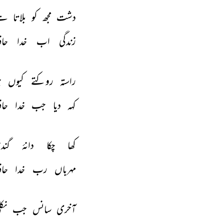
دشت 
مجھ 
کو 
بلاتا 
ہے
زندگی 
اب 
خدا 
حاف
راستہ 
روکتے 
کیوں 
ہ
کہہ 
دیا 
جب 
خدا 
حاف
کھا 
چکا 
دانۂ 
گند
مہرباں 
رب 
خدا 
حاف
آخری 
سانس 
جب 
نکل