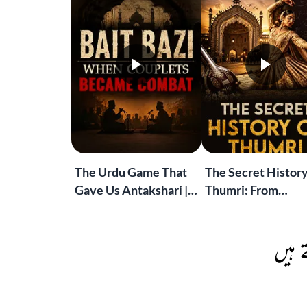
The Urdu Game That
The Secret History
Gave Us Antakshari |
Thumri: From
Bait Bazi Explained
Lucknow’s Courts 
Global Stages
 ہیں