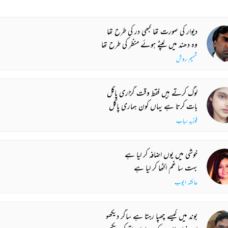
دیوار کی صورت تھا کبھی در کی طرح تھا
وہ دھند میں لپٹے ہوئے منظر کی طرح تھا
شمیم روش
لوگ کرتے ہیں فقط وقت گزاری پاگل
بات کرتا ہے یہاں کون ہماری پاگل
فوزیہ رباب
خوشی میں یوں اضافہ کر لیا ہے
بہت سا غم اکٹھا کر لیا ہے
عائشہ ایوب
بوند میں کیسے چھپا رہتا ہے ساگر دیکھو