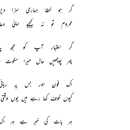
گر 
ہو 
خطا 
ہماری 
سزا 
دیں
محروم 
تو 
نہ 
کیجیے 
اپنی 
دعا
گر 
اعتبار 
آپ 
کو 
مجھ 
پہ
پھر 
پوچھیں 
حال 
میرا 
سکوت 
ف
اک 
فون 
اور 
بس 
یہ 
رہائی
کیوں 
خوف 
کھا 
رہے 
ہیں 
یوں 
وقتی 
ہر 
بات 
کی 
خبر 
ہے 
ہر 
اک