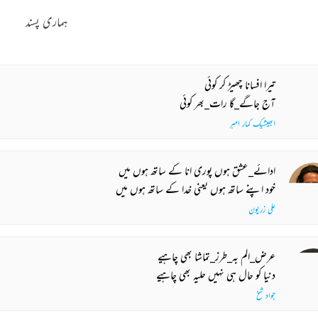
ہماری پسند
تیرا افسانا چھیڑ کر کوئی
آج جاگے_گا رات_بھر کوئی
ابھیشیک کمار امبر
ادائے_عشق ہوں پوری انا کے ساتھ ہوں میں
خود اپنے ساتھ ہوں یعنی خدا کے ساتھ ہوں میں
علی زریون
عرض_الم بہ_طرز_تماشا بھی چاہیے
دنیا کو حال ہی نہیں حلیہ بھی چاہیے
جواد شیخ