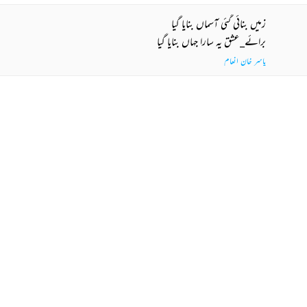
زمیں بنائی گئی آسماں بنایا گیا
برائے_عشق یہ سارا جہاں بنایا گیا
یاسر خان انعام
اے رسم_بغاوت کے گرفتار سپاہی
لکھی تھی ترے بخت میں یہ ہار سپاہی
کومل جوئیہ
 MORE SUGGESTIONS
COMMENT
SHARE YOUR VIEWS