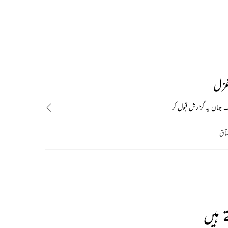
غزل
جہاں یہ گزارش قبول کر
تاق
 ہیں