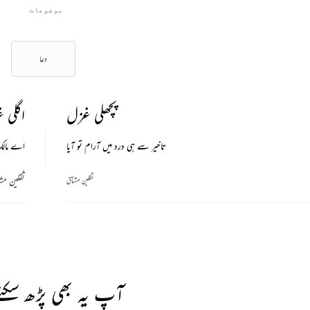
موضوعات
دعا
پچھلی غزل
اگلی 
تاخیر سے ہی درد میں آرام تو آیا
اے مالک 
ثقلین مش
ثقلین مشتاق
آپ یہ بھی پڑھ سکتے