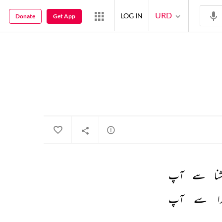
URD
LOG IN
Donate
Get App
نا 
سے 
آپ 
ا 
سے 
آپ 