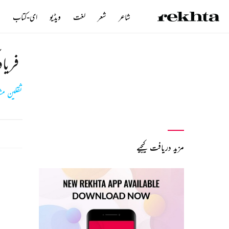
شاعر
شعر
لغت
ویڈیو
ای-کتاب
ن
فریا
ثقلین مش
مزید دریافت کیجیے