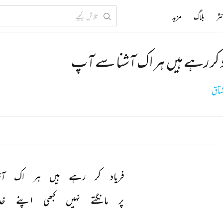
ثر
بلاگ
مزید
د کر رہے ہیں ہر اک آشنا سے آپ
تاق
فریاد 
کر 
رہے 
ہیں 
ہر 
اک 
آش
پر 
مانگتے 
نہیں 
کبھی 
اپنے 
خد