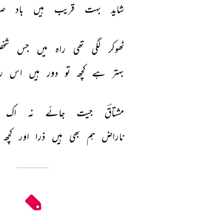
شاید 
بہت 
قریب 
ہیں 
باد 
صب
ٹھوکر 
لگی 
تھی 
راہ 
میں 
جس 
شخ
بہتر 
ہے 
کچھ 
تو 
دور 
ہیں 
اس 
رہ
مشتاقؔ 
جیت 
جائے 
نہ 
اک 
ناراض 
ہم 
بھی 
ہیں 
ذرا 
اور 
کچھ 