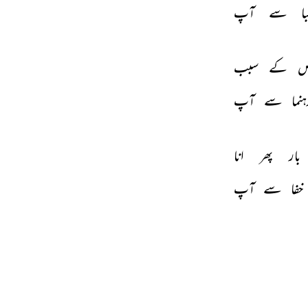
ا 
سے 
آپ 
ص 
کے 
سبب 
نما 
سے 
آپ 
بار 
پھر 
انا 
خفا 
سے 
آپ 