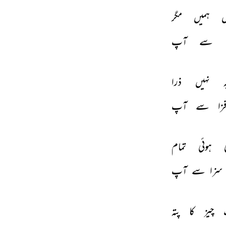
 
ہمیں 
مگر 
 
سے 
آپ 
 
نہیں 
ذرا 
زا 
سے 
آپ 
 
ہوئی 
تمام 
سزا 
سے 
آپ 
 
چیز 
کا 
پتہ 