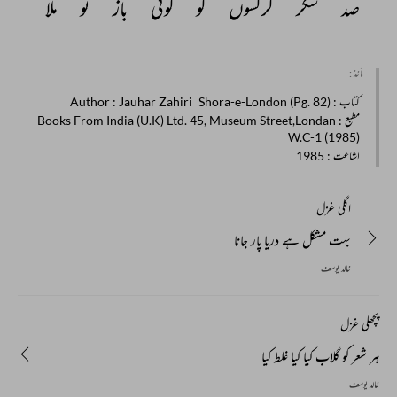
صد 
شکر 
کرگسوں 
کو 
کوئی 
باز 
تو 
ملا 
مأخذ :
کتاب
: Shora-e-London (Pg. 82)
: Jauhar Zahiri
Author
مطبع
: Books From India (U.K) Ltd. 45, Museum Street,Londan
W.C-1 (1985)
اشاعت
: 1985
اگلی غزل
بہت مشکل ہے دریا پار جانا
خالد یوسف
پچھلی غزل
ہر شعر کو گلاب کیا کیا غلط کیا
خالد یوسف