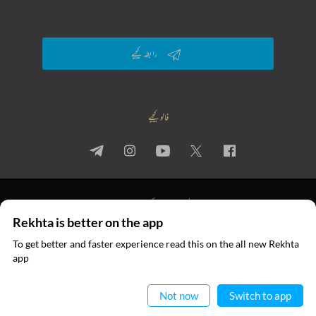
رابطہ کیجیے
فالو کیجیے
پرائیویسی پالیسی
استعمال کی شرائط
جملہ حقوق
Rekhta is better on the app
© 2026 Rekhta™ Foundation. All rights reserved.
To get better and faster experience read this on the all new Rekhta
ایپ میں
app
پڑھیے
Not now
Switch to app