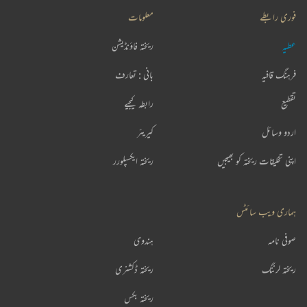
فوری رابطے
معلومات
عطیہ
ریختہ فاؤنڈیشن
فرہنگ قافیہ
بانی : تعارف
تقطیع
رابطہ کیجیے
اردو وسائل
کیریئر
اپنی تخلیقات ریختہ کو بھیجیں
ریختہ ایکسپلورر
ہماری ویب سائٹس
صوفی نامہ
ہندوی
ریختہ لرننگ
ریختہ ڈکشنری
ریختہ بکس