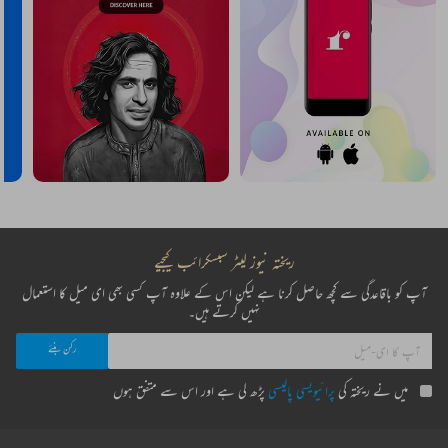
ریختہ نیوز لیٹر سبسکرائب کیجیے
آپ کو باقاعدگی سے کچھ حاصل کرنا ہے لیکن اس کے علاوہ آپ کسی بھی ای میل کا استعمال
نہیں کرتے ہیں۔
میں نے ریختہ کی
پرائیویسی پالیسی
پڑھ لی ہے اور اس سے متفق ہوں