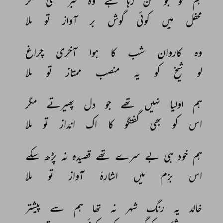
ہم 
کو 
جو 
سن 
رہا 
ہے 
وہ 
مخبر 
سہی 
مگر 
محفل 
میں 
کوئی 
گوش 
بر 
آواز 
تو 
ملا 
وہ 
کاروان 
شب 
کا 
ہوا 
آخری 
چراغ 
لو 
شیخ 
کو 
یہ 
منصب 
ممتاز 
تو 
ملا 
ہم 
اولیا 
نہیں 
تھے 
جو 
دل 
پھیرتے 
مگر 
اس 
کو 
بھی 
گفتگو 
کا 
اک 
انداز 
تو 
ملا 
ہم 
خود 
ہی 
بے 
سرے 
تھے 
قصیدہ 
نہ 
پڑھ 
سکے 
اس 
بزم 
میں 
اشارۂ 
آواز 
تو 
ملا 
خالد 
یہ 
رنگ 
شہر 
نہ 
تھا 
ہم 
سے 
پیشتر 