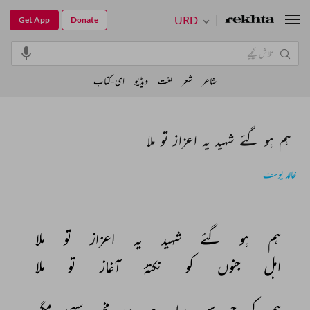
URD
Get App
Donate
شاعر
شعر
لغت
ویڈیو
ای-کتاب
ہم ہو گئے شہید یہ اعزاز تو ملا
خالد یوسف
ہم 
ہو 
گئے 
شہید 
یہ 
اعزاز 
تو 
ملا 
اہل 
جنوں 
کو 
نکتۂ 
آغاز 
تو 
ملا 