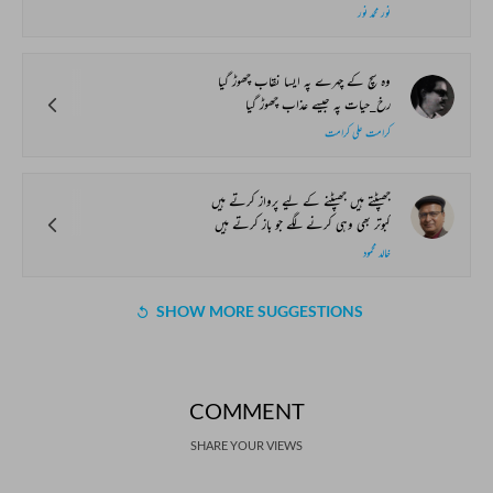
نور محمد نور
وہ سچ کے چہرے پہ ایسا نقاب چھوڑ گیا
رخ_حیات پہ جیسے عذاب چھوڑ گیا
کرامت علی کرامت
جھپٹتے ہیں جھپٹنے کے لیے پرواز کرتے ہیں
کبوتر بھی وہی کرنے لگے جو باز کرتے ہیں
خالد محمود
SHOW MORE SUGGESTIONS
COMMENT
SHARE YOUR VIEWS