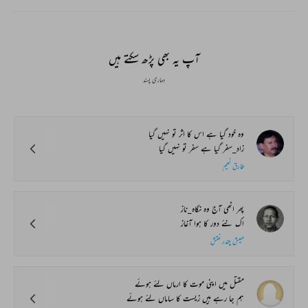
آپ یہ بھی پڑھ سکتے ہیں
ہماری پسند
وہ خود گیا ہے اس کا اثر تو نہیں گیا
زاد_سفر گیا ہے سفر تو نہیں گیا
طارق نعیم
پھر اٹھی آج وہ نگاہ_ناز
اک نئے دور کا ہوا آغاز
مہیش چندر نقش
مقتل میں اپنی موت کا ارماں لئے ہوئے
ہم جا رہے ہیں زیست کا ساماں لئے ہوئے