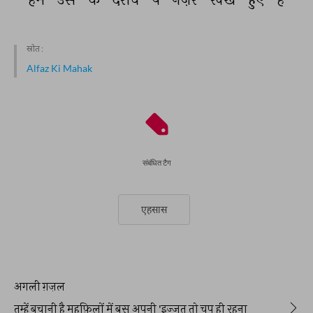
स्रोत :
Alfaz Ki Mahak
संबंधित टैग
एहसास
अगली ग़ज़ल
तुम्हें बचानी है महफ़िलों में बस अपनी 'इज़्ज़त तो चुप ही रहना