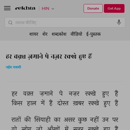
HIN
Donate
Get App
शायर
शेर
शब्दकोश
वीडियो
ई-पुस्तक
हर वक़्त ज़माने पे नज़र रक्खे हुए हैं
नईम नजमी
हर 
वक़्त 
ज़माने 
पे 
नज़र 
रक्खे 
हुए 
हैं 
किस 
हाल 
में 
हैं 
दोस्त 
ख़बर 
रक्खे 
हुए 
हैं 
रातों 
की 
सियाही 
का 
असर 
कुछ 
नहीं 
उन 
पर 
वो 
लोग 
जो 
आँखों 
में 
सहर 
रक्खे 
हुए 
हैं 