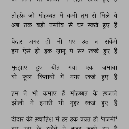
तोहफ़े 
जो 
मोहब्बत 
में 
कभी 
तुम 
से 
मिले 
थे 
अब 
तक 
बड़ी 
तरतीब 
से 
घर 
रक्खे 
हुए 
हैं 
बेदार 
अगर 
हो 
भी 
गए 
उठ 
न 
सकेंगे 
हम 
ऐसे 
ही 
इक 
ज़ानू 
पे 
सर 
रक्खे 
हुए 
हैं 
मुरझाए 
हुए 
बीत 
गया 
एक 
ज़माना 
वो 
फूल 
किताबों 
में 
मगर 
रक्खे 
हुए 
हैं 
हम 
ने 
भी 
कमाए 
हैं 
मोहब्बत 
के 
ख़ज़ाने 
झोली 
में 
हमारी 
भी 
गुहर 
रक्खे 
हुए 
हैं 
दीदार 
की 
ख़्वाहिश 
में 
हर 
इक 
वक़्त 
ही 
'नजमी' 
हम 
उस 
के 
दरीचे 
पे 
नज़र 
रक्खे 
हुए 
हैं 