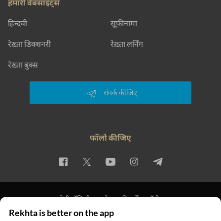
हमारी वेबसाइट्स
हिन्दवी
सूफ़ीनामा
रेख़्ता डिक्शनरी
रेख़्ता लर्निंग
रेख़्ता बुक्स
संपर्क कीजिए
फॉलो कीजिए
प्राइवेसी पॉलिसी
इस्तेमाल की शर्तें
कॉपीराइट
Rekhta is better on the app
© 2026 Rekhta™ Foundation. All rights reserved.