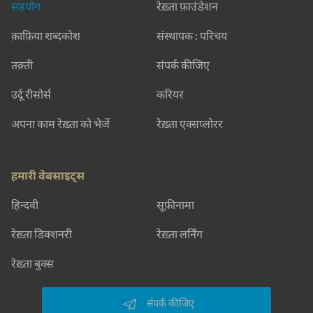
सहयोग
रेख़्ता फ़ाउंडेशन
क़ाफ़िया शब्दकोश
संस्थापक : परिचय
तक़्ती
संपर्क कीजिए
उर्दू रीसोर्स
करियर
अपना काम रेख़्ता को भेजें
रेख़्ता एक्सप्लोरर
हमारी वेबसाइट्स
हिन्दवी
सूफ़ीनामा
रेख़्ता डिक्शनरी
रेख़्ता लर्निंग
रेख़्ता बुक्स
संपर्क कीजिए