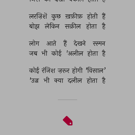
लरज़िशें 
कुछ 
ख़फ़ीफ़ 
होती 
हैं 
बोझ 
लेकिन 
सक़ील 
होता 
है 
लोग 
आते 
हैं 
देखने 
रस्मन 
जब 
भी 
कोई 
'अलील 
होता 
है 
कोई 
रंजिश 
ज़रूर 
होगी 
'विसाल’ 
'उज़्र 
भी 
क्या 
दलील 
होता 
है 