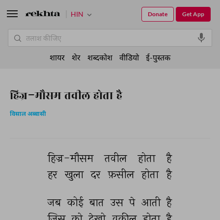
HIN
Donate
Get App
शायर
शेर
शब्दकोश
वीडियो
ई-पुस्तक
हिज्र-मौसम तवील होता है
विसाल अब्बासी
हिज्र-मौसम 
तवील 
होता 
है 
हर 
खुला 
दर 
फ़सील 
होता 
है 
जब 
कोई 
बात 
उस 
पे 
आती 
है 
जिस 
को 
देखो 
वकील 
होता 
है 