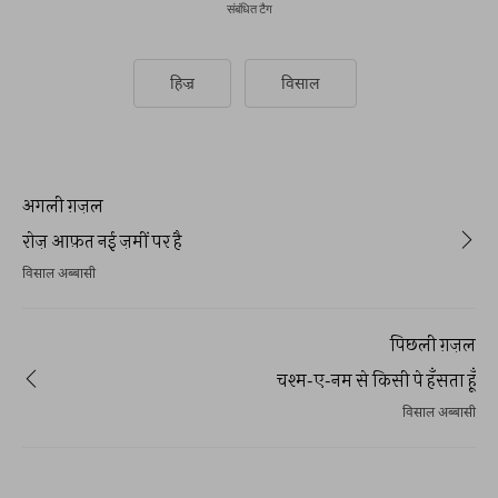
संबंधित टैग
हिज्र
विसाल
अगली ग़ज़ल
रोज़ आफ़त नई ज़मीं पर है
विसाल अब्बासी
पिछली ग़ज़ल
चश्म-ए-नम से किसी पे हँसता हूँ
विसाल अब्बासी